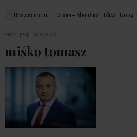
Rozwiń menu
O nas – About us
Idea
Kongr
Autor: pwp |
12/10/2025
miśko tomasz