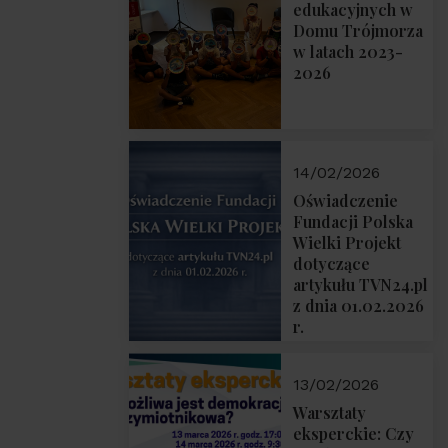
prof. Michał
edukacyjnych w
Łuczewski
Domu Trójmorza
w latach 2023-
2026
14/02/2026
Oświadczenie
Fundacji Polska
Wielki Projekt
dotyczące
artykułu TVN24.pl
z dnia 01.02.2026
r.
13/02/2026
Warsztaty
eksperckie: Czy