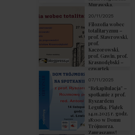
Murawska,
Przemysław
20/11/2025
Sobolewski – 4
grudnia 2025 r.
Filozofia wobec
godz. 18:00.
totalitaryzmu –
prof. Stawrowski,
prof.
Kaczorowski,
prof. Gawin, prof.
Krasnodębski –
czwartek
27.11.2025 r. godz.
07/11/2025
18:00
“Rekapitulacja” –
spotkanie z prof.
Ryszardem
Legutką. Piątek
14.11.2025 r. godz.
18:00 w Domu
Trójmorza.
Zapraszamy!