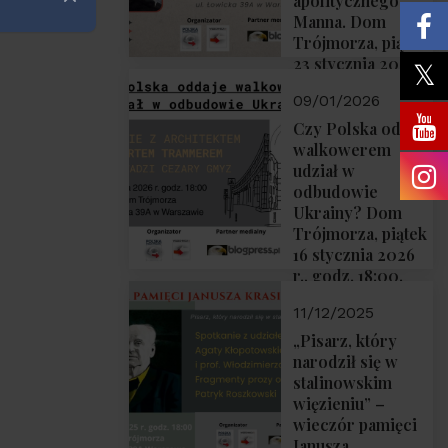
apolitycznego”
Zamknij
Manna. Dom
Trójmorza, piątek
23 stycznia 2026
r., godz. 18:00.
09/01/2026
Zapraszamy!
Czy Polska oddaje
walkowerem
udział w
odbudowie
Ukrainy? Dom
Trójmorza, piątek
16 stycznia 2026
r., godz. 18:00.
Zapraszamy!
11/12/2025
„Pisarz, który
narodził się w
stalinowskim
więzieniu” –
wieczór pamięci
Janusza