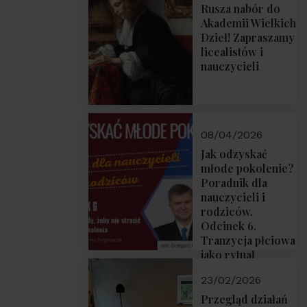
Rusza nabór do
Akademii Wielkich
Dzieł! Zapraszamy
licealistów i
nauczycieli
08/04/2026
Jak odzyskać
młode pokolenie?
Poradnik dla
nauczycieli i
rodziców.
Odcinek 6.
Tranzycja płciowa
jako rytuał
przejścia.
23/02/2026
Rozmawiają red.
Grzegorz Górny i
Przegląd działań