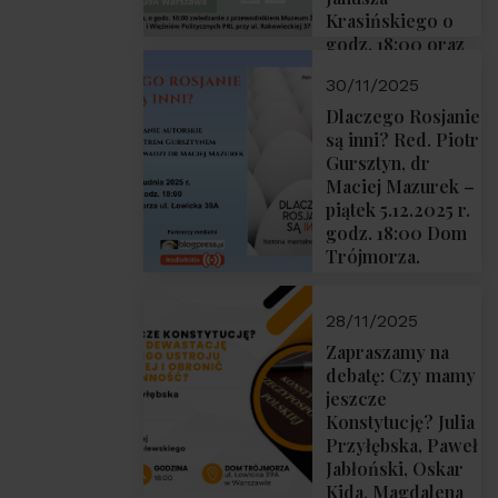
Krasińskiego o
godz. 18:00 oraz
zwiedzanie
30/11/2025
Muzeum
Żołnierzy
Dlaczego Rosjanie
Wyklętych i
są inni? Red. Piotr
Więźniów
Gursztyn, dr
Politycznych PRL
Maciej Mazurek –
o godz. 16:00 – 19
piątek 5.12.2025 r.
grudnia 2025 r.
godz. 18:00 Dom
Trójmorza.
28/11/2025
Zapraszamy na
debatę: Czy mamy
jeszcze
Konstytucję? Julia
Przyłębska, Paweł
Jabłoński, Oskar
Kida, Magdalena