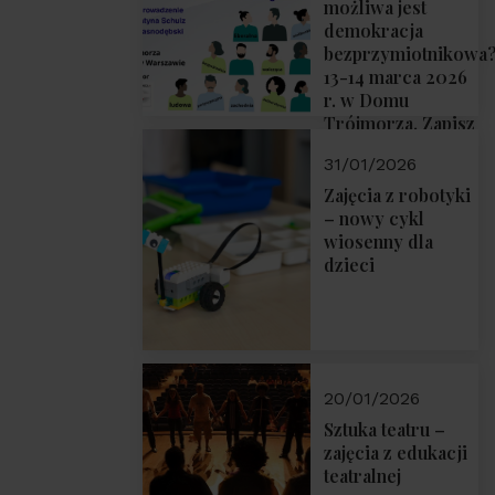
możliwa jest
demokracja
bezprzymiotnikowa
13-14 marca 2026
r. w Domu
Trójmorza. Zapisz
się!
31/01/2026
Zajęcia z robotyki
– nowy cykl
wiosenny dla
dzieci
20/01/2026
Sztuka teatru –
zajęcia z edukacji
teatralnej