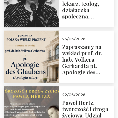
lekarz, teolog,
działaczka
społeczna,
uhonorowana
medalem “Odwaga i
wiarygodność”
26/06/2026
przez Fundację
Zapraszamy na
Polska Wielki
wykład prof. dr.
Projekt
hab. Volkera
Gerhardta pt.
Apologie des
Glaubens (Apologia
wiary). Dom
Trójmorza
22/06/2026
02.07.2026 r. godz.
Paweł Hertz,
18:00.
twórczość i droga
życiowa. Udział