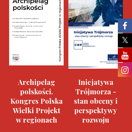
Archipelag
Inicjatywa
polskości.
Trójmorza -
Kongres Polska
stan obecny i
Wielki Projekt
perspektywy
w regionach
rozwoju