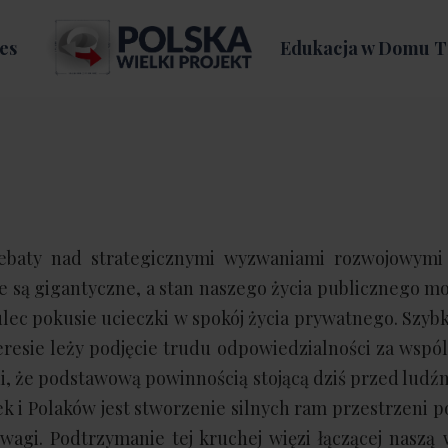
es
Edukacja w Domu T
debaty nad strategicznymi wyzwaniami rozwojowymi 
e są gigantyczne, a stan naszego życia publicznego m
 ulec pokusie ucieczki w spokój życia prywatnego. Szy
resie leży podjęcie trudu odpowiedzialności za wspó
i, że podstawową powinnością stojącą dziś przed ludź
ek i Polaków jest stworzenie silnych ram przestrzeni po
wagi. Podtrzymanie tej kruchej więzi łączącej naszą