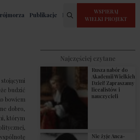
WSPIERAJ
rójmorza
Publikacje
Kontakt
WIELKI PROJEKT
Najczęściej czytane
Rusza nabór do
Akademii Wielkich
stojącymi
Dzieł! Zapraszamy
oże budzić
licealistów i
nauczycieli
bko bowiem
lne dobro,
mi, którym
litycznej,
Nie żyje Anca-
 wspólnotę