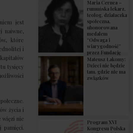
Maria Cernea –
rumuńska lekarz,
teolog, działaczka
społeczna,
niem jest
uhonorowana
ej naiwne,
medalem
ów, które
“Odwaga i
wiarygodność”
dnolitej i
przez Fundację
kapitałów
Polska Wielki
Mateusz Łakomy:
Projekt
Dzieci nie będzie
tu tysięcy
tam, gdzie nie ma
możliwości
związków
społeczne.
ów życia i
 więzi nie
Program XVI
j pamięci.
Kongresu Polska