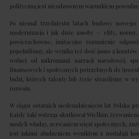
polityczną jest nieodzownym warunkiem powodzen
Po niemal trzydziestu latach budowy nowego 
modernizacja i jak duże zasoby — elity, normy, 
powierzchowne, imitacyjne rozumienie odpowi
popełniliśmy, ale wynika też dość jasno z kosztów 
wolnej od mikromanii narracji narodowej, sp
finansowych i społecznych potrzebnych do inwesty
ludzi, których talenty lub życie straciliśmy w w
rozwoju.
W ciągu ostatnich siedemdziesięciu lat Polska p
Każdy taki wstrząs skutkował Wielkim Zerwaniem
modeli władzy, zerwaniem więzi społecznych, zuż
jest jakimś złudzeniem wynikłym z nostalgii kon