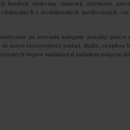
 kondycję społeczną: emigracji, dzietności, przest
 edukacyjnych i zredukowanych możliwościach, czy
, ostatecznie po zerwaniu następuje powolny proces
 do nowej rzeczywistości postaci. Mądre, cierpliwe
erwanych więzów zaufania jest zadaniem stojącym dzi