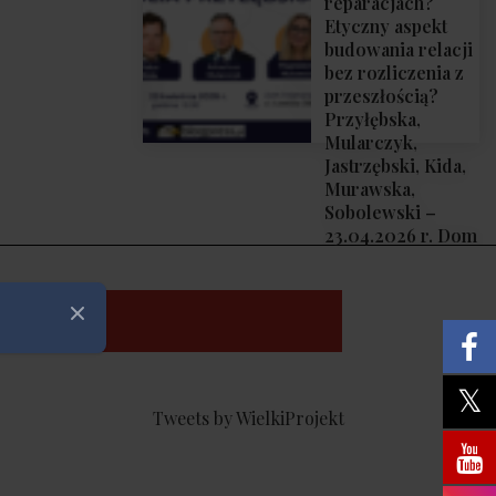
reparacjach?
Etyczny aspekt
budowania relacji
bez rozliczenia z
przeszłością?
Przyłębska,
Mularczyk,
Jastrzębski, Kida,
Murawska,
Sobolewski –
23.04.2026 r. Dom
Trójmorza
Zamknij
Tweets by WielkiProjekt