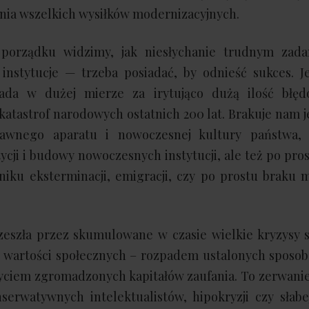
ia wszelkich wysiłków modernizacyjnych.
porządku widzimy, jak niesłychanie trudnym zada
instytucje — trzeba posiadać, by odnieść sukces. J
ada w dużej mierze za irytująco dużą ilość błęd
katastrof narodowych ostatnich 200 lat. Brakuje nam je
rawnego aparatu i nowoczesnej kultury państwa, 
cji i budowy nowoczesnych instytucji, ale też po pros
yniku eksterminacji, emigracji, czy po prostu braku 
rzeszła przez skumulowane w czasie wielkie kryzysy 
 wartości społecznych – rozpadem ustalonych sposob
yciem zgromadzonych kapitałów zaufania. To zerwanie
serwatywnych intelektualistów, hipokryzji czy słabe