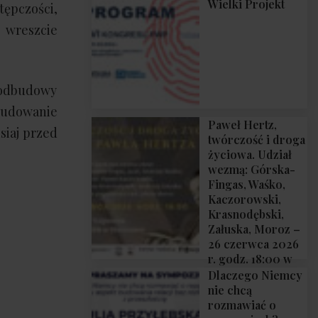
Wielki Projekt
ępczości,
 wreszcie
 odbudowy
 budowanie
Paweł Hertz,
siaj przed
twórczość i droga
życiowa. Udział
wezmą: Górska-
Fingas, Waśko,
Kaczorowski,
Krasnodębski,
Załuska, Moroz –
26 czerwca 2026
r. godz. 18:00 w
Domu Trójmorza.
Dlaczego Niemcy
Zapraszamy!
nie chcą
rozmawiać o