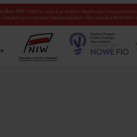
e środków NIW-CRSO w ramach projektów: Rządowego Programu Rozwo
30 i Rządowego Programu Fundusz Inicjatyw Obywatelskich NOWEFIO na