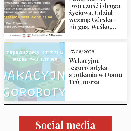
twórczość i droga
życiowa. Udział
wezmą: Górska-
Fingas, Waśko,
Kaczorowski,
Krasnodębski,
Załuska, Moroz – 26
17/06/2026
czerwca 2026 r.
Wakacyjna
godz. 18:00 w Domu
legorobotyka –
Trójmorza.
spotkania w Domu
Zapraszamy!
Trójmorza
Social media