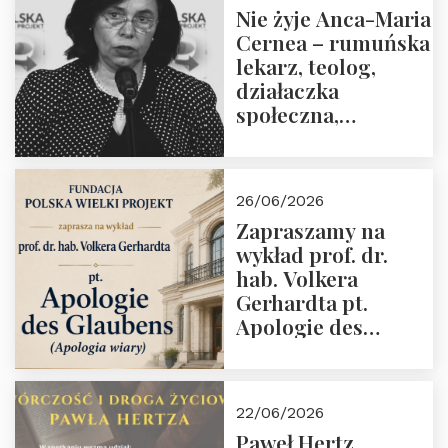
Nie żyje Anca-Maria
Cernea – rumuńska
lekarz, teolog,
działaczka
społeczna,
uhonorowana
medalem “Odwaga i
wiarygodność”
26/06/2026
przez Fundację
Zapraszamy na
Polska Wielki
wykład prof. dr.
Projekt
hab. Volkera
Gerhardta pt.
Apologie des
Glaubens (Apologia
wiary). Dom
Trójmorza
22/06/2026
02.07.2026 r. godz.
Paweł Hertz,
18:00.