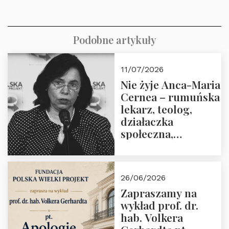
Podobne artykuły
11/07/2026
Nie żyje Anca-Maria
Cernea – rumuńska
lekarz, teolog,
działaczka
społeczna,
uhonorowana
medalem “Odwaga i
wiarygodność”
26/06/2026
przez Fundację
Zapraszamy na
Polska Wielki
wykład prof. dr.
Projekt
hab. Volkera