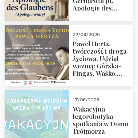
Gerhardta pt.
Apologie des
Glaubens (Apologia
wiary). Dom
Trójmorza
22/06/2026
02.07.2026 r. godz.
Paweł Hertz,
18:00.
twórczość i droga
życiowa. Udział
wezmą: Górska-
Fingas, Waśko,
Kaczorowski,
Krasnodębski,
Załuska, Moroz – 26
17/06/2026
czerwca 2026 r.
Wakacyjna
godz. 18:00 w Domu
legorobotyka –
Trójmorza.
spotkania w Domu
Zapraszamy!
Trójmorza