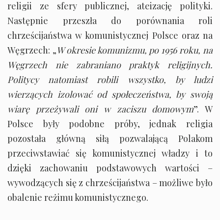
religii ze sfery publicznej, ateizację polityki.
Następnie przeszła do porównania roli
chrześcijaństwa w komunistycznej Polsce oraz na
Węgrzech: „
W okresie komunizmu, po 1956 roku, na
Węgrzech nie zabraniano praktyk religijnych.
Politycy natomiast robili wszystko, by ludzi
wierzących izolować od społeczeństwa, by swoją
wiarę przeżywali oni w zaciszu domowym
”. W
Polsce były podobne próby, jednak religia
pozostała główną siłą pozwalającą Polakom
przeciwstawiać się komunistycznej władzy i to
dzięki zachowaniu podstawowych wartości –
wywodzących się z chrześcijaństwa – możliwe było
obalenie reżimu komunistycznego.