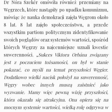
Dr Nóra Szekér omówiła również przemiany na
Węgrzech, które nastąpiły po upadku komunizmu,
mówiąc że nauka demokracji zajęła Węgrom około
8 lat. 8 lat zajęło społeczeństwu, a przede
wszystkim partiom politycznym zidentyfikowanie
swoich poglądów oraz systemów wartości, spośród
których Węgrzy za najcenniejsze uznali kwestie
suwerenności. „
Sukces Viktora Orbána związany
jest z poczuciem tożsamości, on był w stanie
pokazać, co myśli na temat przyszłości Węgier.
Dodatkowo wielki nacisk położył na suwerenność,
Węgry wobec innych muszą zaistnieć jako
wyzwanie. Mamy więc pewną wizję przyszłości,
która okazała się atrakcyjna. Ona opiera się na
mocnym systemie wartości, wielką rolę odgrywa w