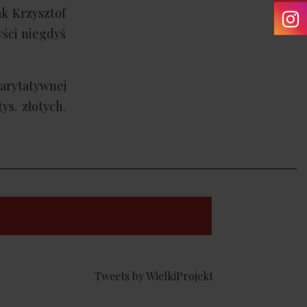
ak Krzysztof
yści niegdyś
harytatywnej
ys. złotych.
Tweets by WielkiProjekt