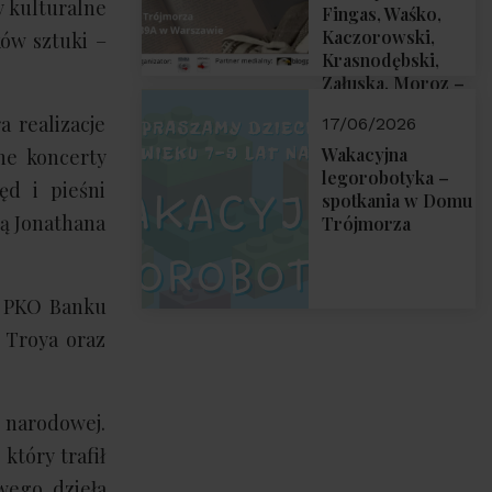
y kulturalne
Fingas, Waśko,
Kaczorowski,
ów sztuki –
Krasnodębski,
Załuska, Moroz –
26 czerwca 2026
 realizacje
17/06/2026
r. godz. 18:00 w
Domu Trójmorza.
Wakacyjna
ne koncerty
Zapraszamy!
legorobotyka –
ęd i pieśni
spotkania w Domu
ą Jonathana
Trójmorza
i PKO Banku
 Troya oraz
 narodowej.
który trafił
wego dzieła