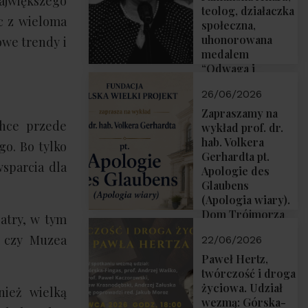
największego
teolog, działaczka
c z wieloma
społeczna,
uhonorowana
owe trendy i
medalem
“Odwaga i
wiarygodność”
26/06/2026
przez Fundację
Polska Wielki
Zapraszamy na
chce przede
Projekt
wykład prof. dr.
hab. Volkera
go. Bo tylko
Gerhardta pt.
wsparcia dla
Apologie des
Glaubens
(Apologia wiary).
Dom Trójmorza
eatry, w tym
02.07.2026 r.
i czy Muzea
22/06/2026
godz. 18:00.
Paweł Hertz,
twórczość i droga
życiowa. Udział
nież wielką
wezmą: Górska-