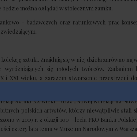
że będzie można oglądać w stołecznym zamku.
 naukowo – badawczych oraz ratunkowych prac konse
j zwiedzającym.
olekcję sztuki. Znajdują się w niej dzieła zarówno naj
ce wyróżniających się młodych twórców. Zadaniem ko
XX i XXI wieku, a zarazem stworzenie przestrzeni do
lekcji Sztuki XX wieku” oraz „Nowej Kolekcji na Nowe
bitnych polskich artystów, którzy niewątpliwie stali s
zono w 2019 r. z okazji 100 – lecia PKO Banku Polskie
czności cztery lata temu w Muzeum Narodowym w Warsz