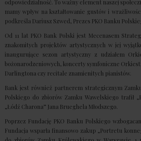
odpowiedzialność. To ważny element naszej społeczn
mamy wpływ na kształtowanie gustów i wrażliwości
podkreśla Dariusz Szwed, Prezes PKO Banku Polski
Od 11 lat PKO Bank Polski jest Mecenasem Strateg
znakomitych projektów artystycznych w jej wyjąt
inaugurujące sezon artystyczny z udziałem Orki
bożonarodzeniowych, koncerty symfoniczne Orkiestr
Darlingtona czy recitale znamienitych pianistów.
Bank jest również partnerem strategicznym Zamk
Polskiego do zbiorów Zamku Wawelskiego trafił „P
„Łódź Charona” Jana Brueghela Młodszego.
Poprzez Fundację PKO Banku Polskiego wzbogacane
Fundacja wsparła finansowo zakup „Portretu konnego
do zbiorów Zamku Królewskiego w Warszawie. 1 m