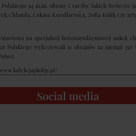
Polskiego są m.in. obrazy i rzeźby takich twórców j
rek Chlanda, Łukasz Korolkiewicz, Zofia Kulik czy art
wystawiona na specjalnej bożonarodzeniowej aukcji c
u Polskiego wylicytowali 11 obrazów za niemal 350 t
Polsce.
/www.kolekcjapkobp.pl/
Social media