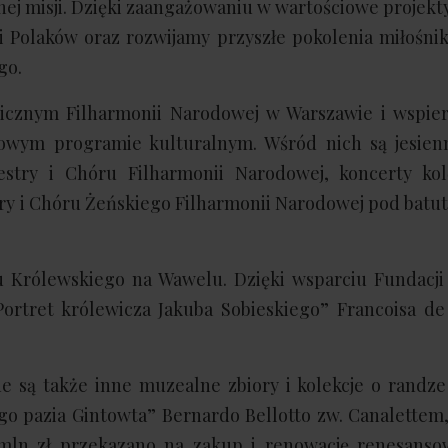
ej misji. Dzięki zaangażowaniu w wartościowe projekt
 Polaków oraz rozwijamy przyszłe pokolenia miłośnik
ego.
icznym Filharmonii Narodowej w Warszawie i wspiera
kowym programie kulturalnym. Wśród nich są jesien
estry i Chóru Filharmonii Narodowej, koncerty kol
y i Chóru Żeńskiego Filharmonii Narodowej pod batut
u Królewskiego na Wawelu. Dzięki wsparciu Fundacj
ortret królewicza Jakuba Sobieskiego” Francoisa de
 są także inne muzealne zbiory i kolekcje o randze
 pazia Gintowta” Bernardo Bellotto zw. Canalettem, 
ln zł przekazano na zakup i renowację renesanso