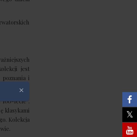
rwatorskich
ważniejszych
lekcji jest
 poznania i
Zamknij
 100-lecie”.
ię klasykami
go. Kolekcja
awie.