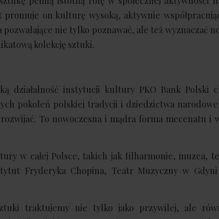
sztukę pełnią istotną rolę w społecznej aktywności 
at promuje on kulturę wysoką, aktywnie współpracują
a pozwalające nie tylko poznawać, ale też wyznaczać n
nikatową kolekcję sztuki.
eką działalność instytucji kultury PKO Bank Polski 
ych pokoleń polskiej tradycji i dziedzictwa narodowe
j rozwijać. To nowoczesna i mądra forma mecenatu i 
ltury w całej Polsce, takich jak filharmonie, muzea, t
tytut Fryderyka Chopina, Teatr Muzyczny w Gdyn
i traktujemy nie tylko jako przywilej, ale rów