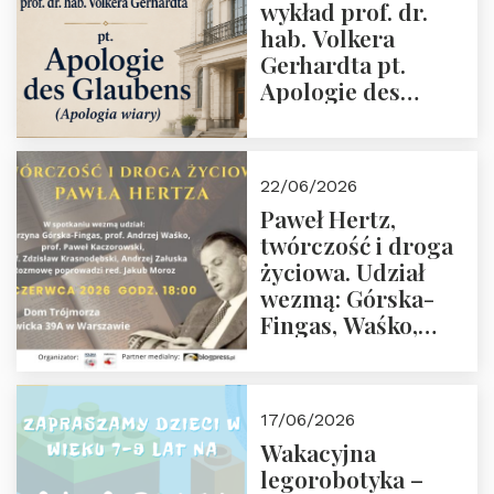
wykład prof. dr.
Projekt
hab. Volkera
Gerhardta pt.
Apologie des
Glaubens (Apologia
wiary). Dom
Trójmorza
22/06/2026
02.07.2026 r. godz.
Paweł Hertz,
18:00.
twórczość i droga
życiowa. Udział
wezmą: Górska-
Fingas, Waśko,
Kaczorowski,
Krasnodębski,
Załuska, Moroz – 26
17/06/2026
czerwca 2026 r.
Wakacyjna
godz. 18:00 w Domu
legorobotyka –
Trójmorza.