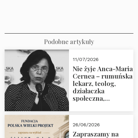
Podobne artykuły
11/07/2026
Nie żyje Anca-Maria
Cernea – rumuńska
lekarz, teolog,
działaczka
społeczna,
uhonorowana
medalem “Odwaga i
wiarygodność”
26/06/2026
przez Fundację
Zapraszamy na
Polska Wielki