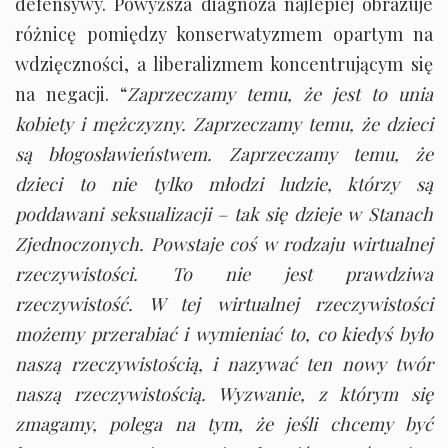
defensywy. Powyższa diagnoza najlepiej obrazuje
różnicę pomiędzy konserwatyzmem opartym na
wdzięczności, a liberalizmem koncentrującym się
na negacji. “
Zaprzeczamy temu, że jest to unia
kobiety i mężczyzny. Zaprzeczamy temu, że dzieci
są błogosławieństwem. Zaprzeczamy temu, że
dzieci to nie tylko młodzi ludzie, którzy są
poddawani seksualizacji – tak się dzieje w Stanach
Zjednoczonych. Powstaje coś w rodzaju wirtualnej
rzeczywistości. To nie jest prawdziwa
rzeczywistość. W tej wirtualnej rzeczywistości
możemy przerabiać i wymieniać to, co kiedyś było
naszą rzeczywistością, i nazywać ten nowy twór
naszą rzeczywistością. Wyzwanie, z którym się
zmagamy, polega na tym, że jeśli chcemy być