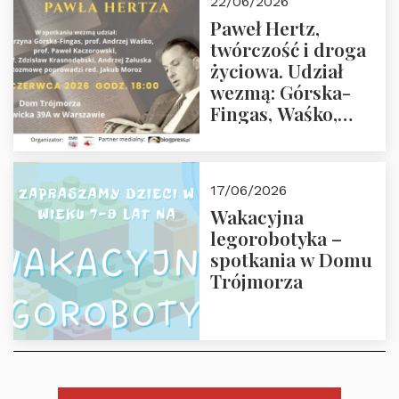
22/06/2026
02.07.2026 r. godz.
Paweł Hertz,
18:00.
twórczość i droga
życiowa. Udział
wezmą: Górska-
Fingas, Waśko,
Kaczorowski,
Krasnodębski,
Załuska, Moroz – 26
17/06/2026
czerwca 2026 r.
Wakacyjna
godz. 18:00 w Domu
legorobotyka –
Trójmorza.
spotkania w Domu
Zapraszamy!
Trójmorza