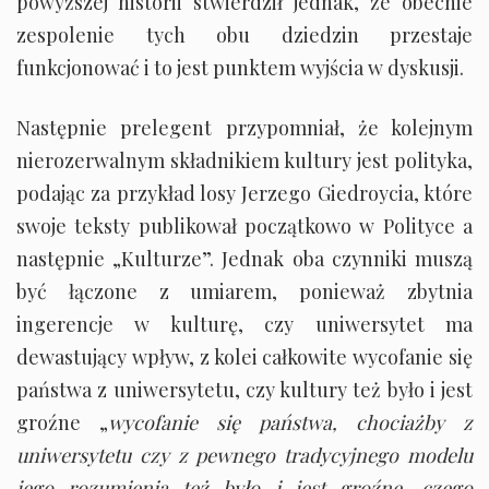
powyższej historii stwierdził jednak, że obecnie
zespolenie tych obu dziedzin przestaje
funkcjonować i to jest punktem wyjścia w dyskusji.
Następnie prelegent przypomniał, że kolejnym
nierozerwalnym składnikiem kultury jest polityka,
podając za przykład losy Jerzego Giedroycia, które
swoje teksty publikował początkowo w Polityce a
następnie „Kulturze”. Jednak oba czynniki muszą
być łączone z umiarem, ponieważ zbytnia
ingerencje w kulturę, czy uniwersytet ma
dewastujący wpływ, z kolei całkowite wycofanie się
państwa z uniwersytetu, czy kultury też było i jest
groźne „
wycofanie się państwa, chociażby z
uniwersytetu czy z pewnego tradycyjnego modelu
jego rozumienia też było i jest groźne, czego