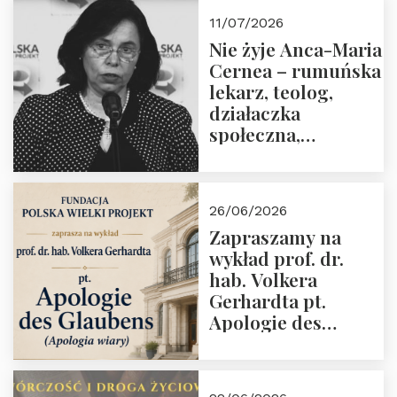
11/07/2026
Nie żyje Anca-Maria
Cernea – rumuńska
lekarz, teolog,
działaczka
społeczna,
uhonorowana
medalem “Odwaga i
wiarygodność”
26/06/2026
przez Fundację
Zapraszamy na
Polska Wielki
wykład prof. dr.
Projekt
hab. Volkera
Gerhardta pt.
Apologie des
Glaubens (Apologia
wiary). Dom
Trójmorza