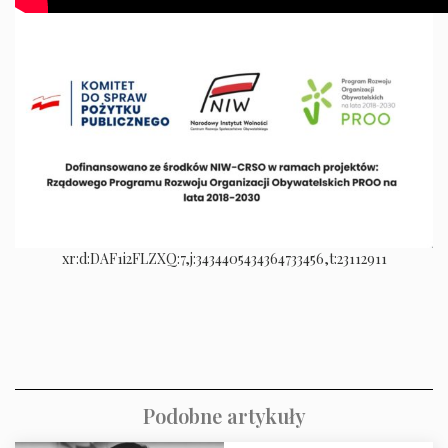
xr:d:DAF1i2FLZXQ:7,j:3434405434364733456,t:23112911
Podobne artykuły