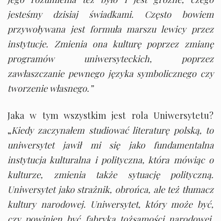
jesteśmy dzisiaj świadkami. Często bowiem
przywoływana jest formuła marszu lewicy przez
instytucje. Zmienia ona kulturę poprzez zmianę
programów uniwersyteckich, poprzez
zawłaszczanie pewnego języka symbolicznego czy
tworzenie własnego.”
Jaka w tym wszystkim jest rola Uniwersytetu?
„
Kiedy zaczynałem studiować literaturę polską, to
uniwersytet jawił mi się jako fundamentalna
instytucja kulturalna i polityczna, która mówiąc o
kulturze, zmienia także sytuację polityczną.
Uniwersytet jako strażnik, obrońca, ale też tłumacz
kultury narodowej. Uniwersytet, który może być,
czy powinien być fabryką tożsamości narodowej,