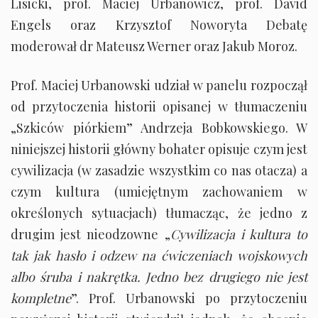
Lisicki, prof. Maciej Urbanowicz, prof. David
Engels oraz Krzysztof Noworyta Debatę
moderował dr Mateusz Werner oraz Jakub Moroz.
Prof. Maciej Urbanowski udział w panelu rozpoczął
od przytoczenia historii opisanej w tłumaczeniu
„Szkiców piórkiem” Andrzeja Bobkowskiego. W
niniejszej historii główny bohater opisuje czym jest
cywilizacja (w zasadzie wszystkim co nas otacza) a
czym kultura (umiejętnym zachowaniem w
określonych sytuacjach) tłumacząc, że jedno z
drugim jest nieodzowne „
Cywilizacja i kultura to
tak jak hasło i odzew na ćwiczeniach wojskowych
albo śruba i nakrętka. Jedno bez drugiego nie jest
kompletne
”. Prof. Urbanowski po przytoczeniu