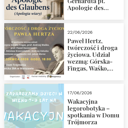
Gerhardta pt.
Apologie des
Glaubens (Apologia
wiary). Dom
Trójmorza
22/06/2026
02.07.2026 r. godz.
Paweł Hertz,
18:00.
twórczość i droga
życiowa. Udział
wezmą: Górska-
Fingas, Waśko,
Kaczorowski,
Krasnodębski,
Załuska, Moroz – 26
17/06/2026
czerwca 2026 r.
Wakacyjna
godz. 18:00 w Domu
legorobotyka –
Trójmorza.
spotkania w Domu
Zapraszamy!
Trójmorza