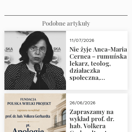
Podobne artykuły
11/07/2026
Nie żyje Anca-Maria
Cernea – rumuńska
lekarz, teolog,
działaczka
społeczna,
uhonorowana
medalem “Odwaga i
wiarygodność”
26/06/2026
przez Fundację
Zapraszamy na
Polska Wielki
wykład prof. dr.
Projekt
hab. Volkera