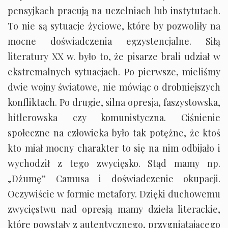
pensyjkach pracują na uczelniach lub instytutach.
To nie są sytuacje życiowe, które by pozwoliły na
mocne doświadczenia egzystencjalne. Siłą
literatury XX w. było to, że pisarze brali udział w
ekstremalnych sytuacjach. Po pierwsze, mieliśmy
dwie wojny światowe, nie mówiąc o drobniejszych
konfliktach. Po drugie, silna opresja, faszystowska,
hitlerowska czy komunistyczna. Ciśnienie
społeczne na człowieka było tak potężne, że ktoś
kto miał mocny charakter to się na nim odbijało i
wychodził z tego zwycięsko. Stąd mamy np.
„Dżumę” Camusa i doświadczenie okupacji.
Oczywiście w formie metafory. Dzięki duchowemu
zwycięstwu nad opresją mamy dzieła literackie,
które powstały z autentycznego, przygniatającego