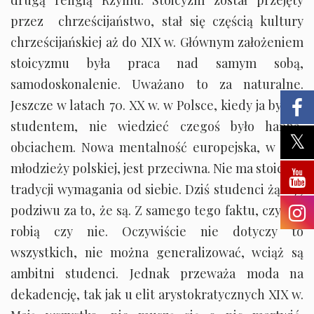
drugą religią Rzymu. Stoicyzm został przejęty
przez chrześcijaństwo, stał się częścią kultury
chrześcijańskiej aż do XIX w. Głównym założeniem
stoicyzmu była praca nad samym sobą,
samodoskonalenie. Uważano to za naturalne.
Jeszcze w latach 70. XX w. w Polsce, kiedy ja byłem
studentem, nie wiedzieć czegoś było hańbą,
obciachem. Nowa mentalność europejska, w tym
młodzieży polskiej, jest przeciwna. Nie ma stoickiej
tradycji wymagania od siebie. Dziś studenci żądają
podziwu za to, że są. Z samego tego faktu, czy coś
robią czy nie. Oczywiście nie dotyczy to
wszystkich, nie można generalizować, wciąż są
ambitni studenci. Jednak przeważa moda na
dekadencję, tak jak u elit arystokratycznych XIX w.