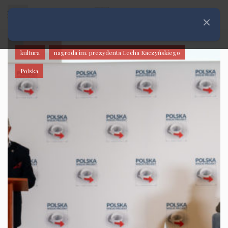
Rozwiń menu
Zamknij
kultura
nagroda im. prezydenta Lecha Kaczyńskiego
Polska