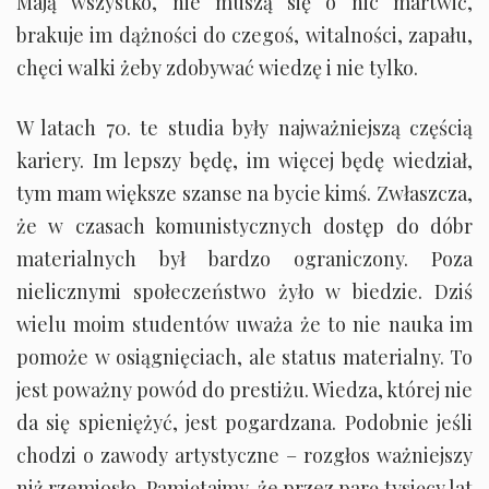
Mają wszystko, nie muszą się o nic martwić,
brakuje im dążności do czegoś, witalności, zapału,
chęci walki żeby zdobywać wiedzę i nie tylko.
W latach 70. te studia były najważniejszą częścią
kariery. Im lepszy będę, im więcej będę wiedział,
tym mam większe szanse na bycie kimś. Zwłaszcza,
że w czasach komunistycznych dostęp do dóbr
materialnych był bardzo ograniczony. Poza
nielicznymi społeczeństwo żyło w biedzie. Dziś
wielu moim studentów uważa że to nie nauka im
pomoże w osiągnięciach, ale status materialny. To
jest poważny powód do prestiżu. Wiedza, której nie
da się spieniężyć, jest pogardzana. Podobnie jeśli
chodzi o zawody artystyczne – rozgłos ważniejszy
niż rzemiosło. Pamiętajmy, że przez parę tysięcy lat