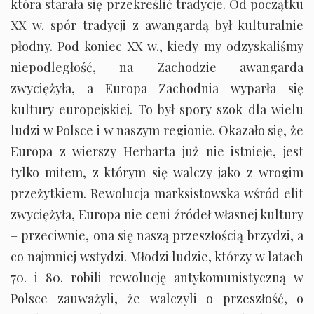
która starała się przekreślić tradycje. Od początku
XX w. spór tradycji z awangardą był kulturalnie
płodny. Pod koniec XX w., kiedy my odzyskaliśmy
niepodległość, na Zachodzie awangarda
zwyciężyła, a Europa Zachodnia wyparła się
kultury europejskiej. To był spory szok dla wielu
ludzi w Polsce i w naszym regionie. Okazało się, że
Europa z wierszy Herbarta już nie istnieje, jest
tylko mitem, z którym się walczy jako z wrogim
przeżytkiem. Rewolucja marksistowska wśród elit
zwyciężyła, Europa nie ceni źródeł własnej kultury
– przeciwnie, ona się naszą przeszłością brzydzi, a
co najmniej wstydzi. Młodzi ludzie, którzy w latach
70. i 80. robili rewolucję antykomunistyczną w
Polsce zauważyli, że walczyli o przeszłość, o