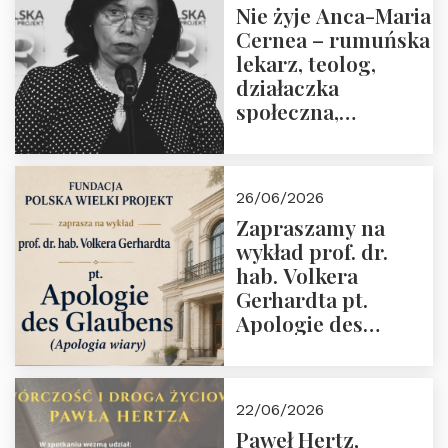
Nie żyje Anca-Maria
Cernea – rumuńska
lekarz, teolog,
działaczka
społeczna,
uhonorowana
medalem “Odwaga i
wiarygodność”
26/06/2026
przez Fundację
Zapraszamy na
Polska Wielki
wykład prof. dr.
Projekt
hab. Volkera
Gerhardta pt.
Apologie des
Glaubens (Apologia
wiary). Dom
Trójmorza
22/06/2026
02.07.2026 r. godz.
Paweł Hertz,
18:00.