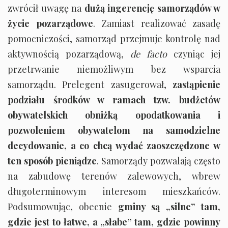
zwrócił uwagę na
dużą ingerencję samorządów w
życie pozarządowe
. Zamiast realizować zasadę
pomocniczości, samorząd przejmuje kontrolę nad
aktywnością pozarządową,
de facto
czyniąc jej
przetrwanie niemożliwym bez wsparcia
samorządu. Prelegent zasugerował,
zastąpienie
podziału środków w ramach tzw. budżetów
obywatelskich obniżką opodatkowania i
pozwoleniem obywatelom na samodzielne
decydowanie, a co chcą wydać zaoszczędzone w
ten sposób pieniądze
. Samorządy pozwalają często
na zabudowę terenów zalewowych, wbrew
długoterminowym interesom mieszkańców.
Podsumowując, obecnie
gminy są „silne” tam,
gdzie jest to łatwe, a „słabe” tam, gdzie powinny