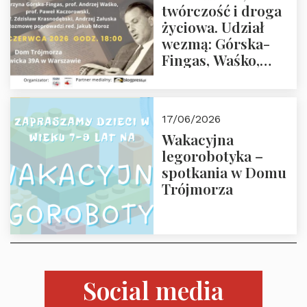
twórczość i droga
życiowa. Udział
wezmą: Górska-
Fingas, Waśko,
Kaczorowski,
Krasnodębski,
Załuska, Moroz – 26
17/06/2026
czerwca 2026 r.
Wakacyjna
godz. 18:00 w Domu
legorobotyka –
Trójmorza.
spotkania w Domu
Zapraszamy!
Trójmorza
Social media