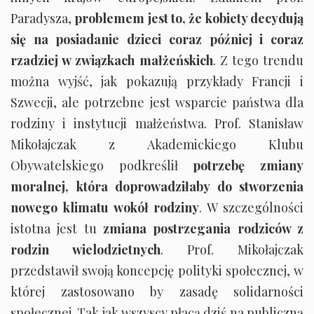
Paradysza,
problemem jest to, że kobiety decydują
się na posiadanie dzieci coraz później i coraz
rzadziej w związkach małżeńskich
. Z tego trendu
można wyjść, jak pokazują przykłady Francji i
Szwecji, ale potrzebne jest wsparcie państwa dla
rodziny i instytucji małżeństwa. Prof. Stanisław
Mikołajczak z Akademickiego Klubu
Obywatelskiego podkreślił
potrzebę zmiany
moralnej, która doprowadziłaby do stworzenia
nowego klimatu wokół rodziny
. W szczególności
istotna jest tu
zmiana postrzegania rodziców z
rodzin wielodzietnych
. Prof. Mikołajczak
przedstawił swoją koncepcję polityki społecznej, w
której zastosowano by zasadę solidarności
społecznej. Tak jak wszyscy płacą dziś na publiczną