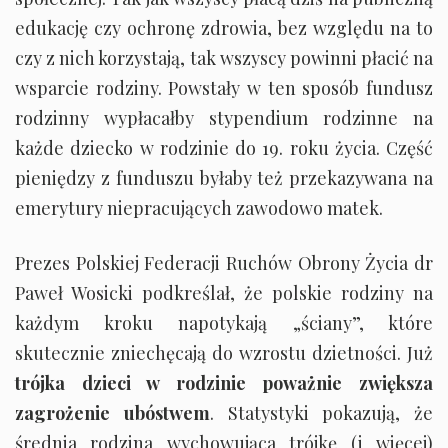
edukację czy ochronę zdrowia, bez względu na to
czy z nich korzystają, tak wszyscy powinni płacić na
wsparcie rodziny. Powstały w ten sposób fundusz
rodzinny wypłacałby stypendium rodzinne na
każde dziecko w rodzinie do 19. roku życia. Część
pieniędzy z funduszu byłaby też przekazywana na
emerytury niepracujących zawodowo matek.
Prezes Polskiej Federacji Ruchów Obrony Życia dr
Paweł Wosicki podkreślał, że polskie rodziny na
każdym kroku napotykają „ściany”, które
skutecznie zniechęcają do wzrostu dzietności. Już
trójka dzieci w rodzinie poważnie zwiększa
zagrożenie ubóstwem
. Statystyki pokazują, że
średnia rodzina wychowująca trójkę (i więcej)