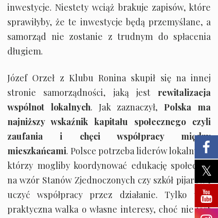
inwestycje. Niestety wciąż brakuje zapisów, które
sprawiłyby, że te inwestycje będą przemyślane, a
samorząd nie zostanie z trudnym do spłacenia
długiem.
Józef Orzeł z Klubu Ronina skupił się na innej
stronie samorządności, jaką jest
rewitalizacja
wspólnot lokalnych
. Jak zaznaczył,
Polska ma
najniższy wskaźnik kapitału społecznego czyli
zaufania i chęci współpracy między
mieszkańcami
. Polsce potrzeba liderów lokalnych,
którzy mogliby koordynować edukację społeczną
na wzór Stanów Zjednoczonych czy szkół pijarów i
uczyć współpracy przez działanie. Tylko taka
praktyczna walka o własne interesy, choć nie jest