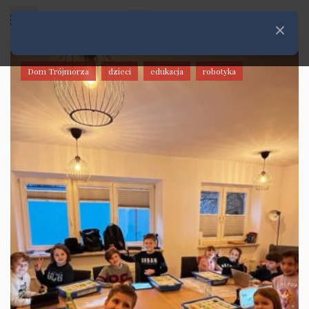
Rozwiń menu
Zamknij
Dom Trójmorza
dzieci
edukacja
robotyka