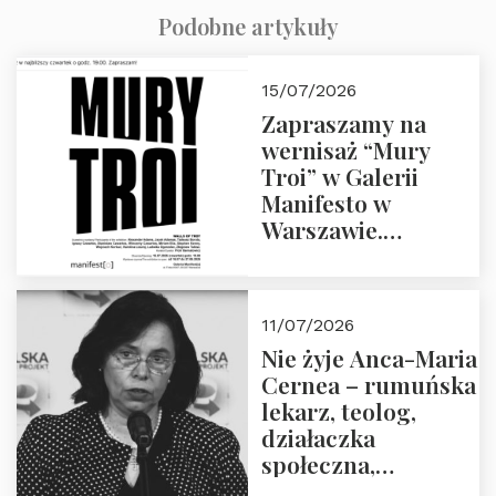
Podobne artykuły
15/07/2026
Zapraszamy na
wernisaż “Mury
Troi” w Galerii
Manifesto w
Warszawie.
Czwartek 16.07.2026
o godz. 19:00.
11/07/2026
Nie żyje Anca-Maria
Cernea – rumuńska
lekarz, teolog,
działaczka
społeczna,
uhonorowana