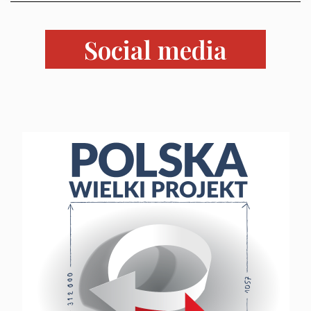
Załuska, Moroz – 26
czerwca 2026 r.
Social media
godz. 18:00 w Domu
Trójmorza.
Zapraszamy!