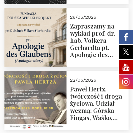
medalem “Odwaga i
wiarygodność”
26/06/2026
przez Fundację
Zapraszamy na
Polska Wielki
wykład prof. dr.
Projekt
hab. Volkera
Gerhardta pt.
Apologie des
Glaubens (Apologia
wiary). Dom
Trójmorza
22/06/2026
02.07.2026 r. godz.
Paweł Hertz,
18:00.
twórczość i droga
życiowa. Udział
wezmą: Górska-
Fingas, Waśko,
Kaczorowski,
Krasnodębski,