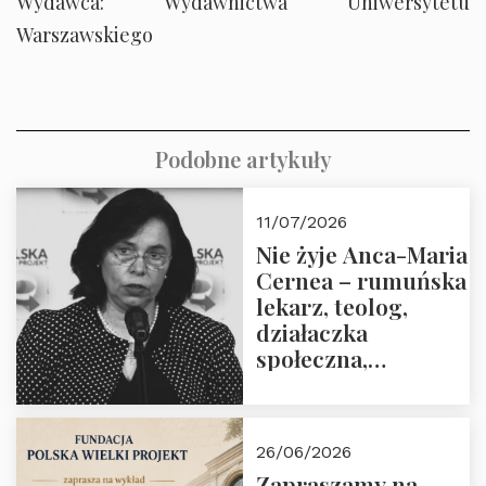
Wydawca: Wydawnictwa Uniwersytetu
Warszawskiego
Podobne artykuły
11/07/2026
Nie żyje Anca-Maria
Cernea – rumuńska
lekarz, teolog,
działaczka
społeczna,
uhonorowana
medalem “Odwaga i
wiarygodność”
26/06/2026
przez Fundację
Zapraszamy na