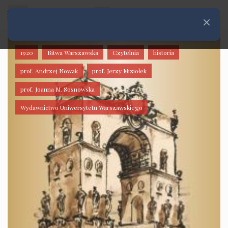
Rozwiń menu
Zamknij
1920
Bitwa Warszawska
Czytelnia
historia
prof. Andrzej Nowak
prof. Jerzy Miziołek
prof. Joanna M. Sosnowska
Wydawnictwo Uniwersytetu Warszawskiego