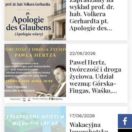
Polska Wielki
wykład prof. dr.
Projekt
hab. Volkera
Gerhardta pt.
Apologie des
Glaubens (Apologia
wiary). Dom
Trójmorza
22/06/2026
02.07.2026 r. godz.
Paweł Hertz,
18:00.
twórczość i droga
życiowa. Udział
wezmą: Górska-
Fingas, Waśko,
Kaczorowski,
Krasnodębski,
Załuska, Moroz – 26
17/06/2026
czerwca 2026 r.
Wakacyjna
godz. 18:00 w Domu
legorobotyka –