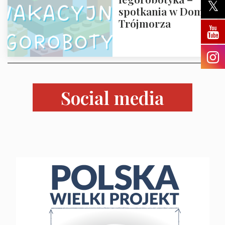
Trójmorza.
spotkania w Domu
Zapraszamy!
Trójmorza
Social media