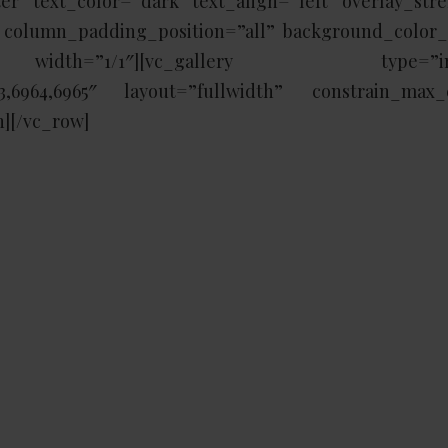
r” text_color=”dark” text_align=”left” overlay_stre
column_padding_position=”all” background_color_
″ width=”1/1″][vc_gallery type=”ima
,6963,6964,6965″ layout=”fullwidth” constrain_max_
][/vc_row]