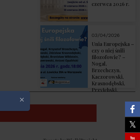
czerwca 2026 r.
03/04/2026
Unia Europejska –
czy o niej śnili
filozofowie? –
Nogal,
Brzechczyn,
Kaczorowski,
Krasnodębski,
Przyłębski,
Wildstein,
Zamknij
Stawrowski,
Opaliński – 10
kwietnia 2026 r.
godz. 18:00 w
Domu Trójmorza