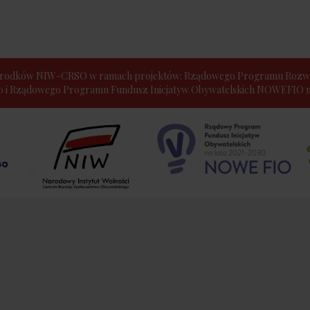
e środków NIW-CRSO w ramach projektów: Rządowego Programu Rozwo
30 i Rządowego Programu Fundusz Inicjatyw Obywatelskich NOWEFIO na