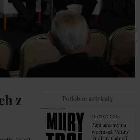
ch z
Podobne artykuły
15/07/2026
Zapraszamy na
wernisaż “Mury
Troi” w Galerii