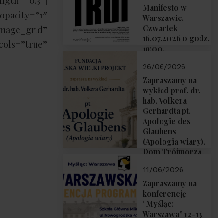
ngth=”0.3″]
Manifesto w
opacity=”1″
Warszawie.
Czwartek
ge_grid”
16.07.2026 o godz.
cols=”true”
19:00.
26/06/2026
Zapraszamy na
wykład prof. dr.
hab. Volkera
Gerhardta pt.
Apologie des
Glaubens
(Apologia wiary).
Dom Trójmorza
02.07.2026 r.
11/06/2026
godz. 18:00.
Zapraszamy na
konferencję
“Myśląc:
Warszawa” 12-13