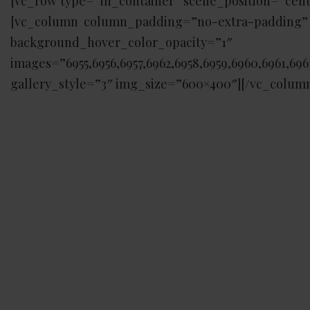
[vc_row type=”in_container” scene_position=”cente
[vc_column column_padding=”no-extra-padding” 
background_hover_color_opacity=”1
images=”6955,6956,6957,6962,6958,6959,6960,6961
gallery_style=”3″ img_size=”600×400″][/vc_column