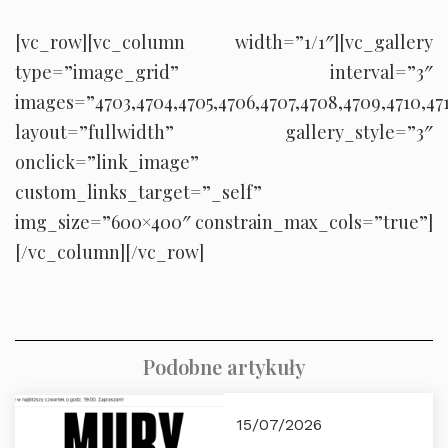
[vc_row][vc_column width=”1/1″][vc_gallery
type=”image_grid” interval=”3″
images=”4703,4704,4705,4706,4707,4708,4709,4710,4711,47
layout=”fullwidth” gallery_style=”3″
onclick=”link_image”
custom_links_target=”_self”
img_size=”600×400″ constrain_max_cols=”true”]
[/vc_column][/vc_row]
Podobne artykuły
15/07/2026