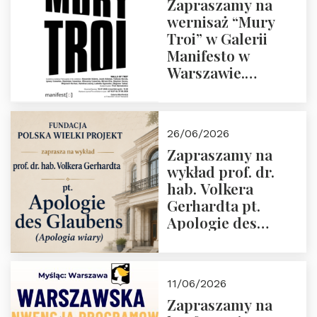
Zapraszamy na
wernisaż “Mury
Troi” w Galerii
Manifesto w
Warszawie.
Czwartek 16.07.2026
o godz. 19:00.
26/06/2026
Zapraszamy na
wykład prof. dr.
hab. Volkera
Gerhardta pt.
Apologie des
Glaubens (Apologia
wiary). Dom
Trójmorza
11/06/2026
02.07.2026 r. godz.
Zapraszamy na
18:00.