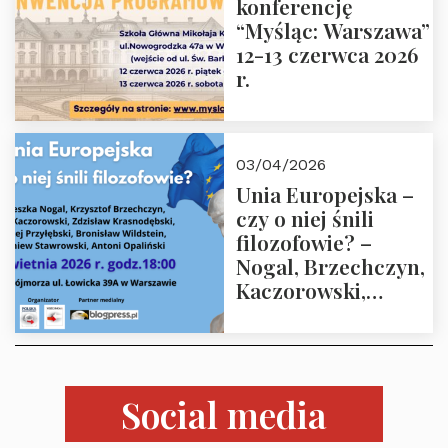
konferencję
“Myśląc: Warszawa”
12-13 czerwca 2026
r.
03/04/2026
Unia Europejska –
czy o niej śnili
filozofowie? –
Nogal, Brzechczyn,
Kaczorowski,
Krasnodębski,
Przyłębski,
Wildstein,
Stawrowski,
Social media
Opaliński – 10
kwietnia 2026 r.