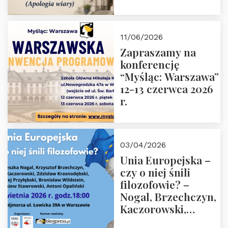
Glaubens (Apologia
wiary). Dom
Trójmorza
11/06/2026
02.07.2026 r. godz.
Zapraszamy na
18:00.
konferencję
“Myśląc: Warszawa”
12-13 czerwca 2026
r.
03/04/2026
Unia Europejska –
czy o niej śnili
filozofowie? –
Nogal, Brzechczyn,
Kaczorowski,
Krasnodębski,