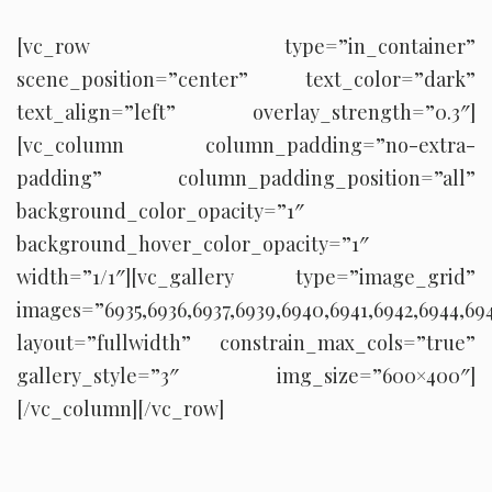
[vc_row type=”in_container”
scene_position=”center” text_color=”dark”
text_align=”left” overlay_strength=”0.3″]
[vc_column column_padding=”no-extra-
padding” column_padding_position=”all”
background_color_opacity=”1″
background_hover_color_opacity=”1″
width=”1/1″][vc_gallery type=”image_grid”
images=”6935,6936,6937,6939,6940,6941,6942,6944,694
layout=”fullwidth” constrain_max_cols=”true”
gallery_style=”3″ img_size=”600×400″]
[/vc_column][/vc_row]