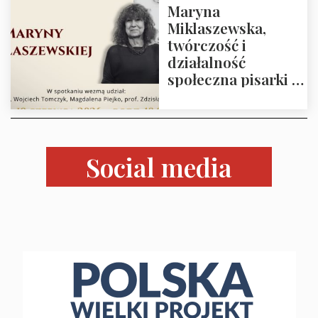
Maryna
Miklaszewska,
twórczość i
działalność
społeczna pisarki –
Majewski, Tomczyk,
Piejko,
Krasnodębski – 19
czerwca 2026 r.
Social media
godz. 18:00 w Domu
Trójmorza.
Zapraszamy!