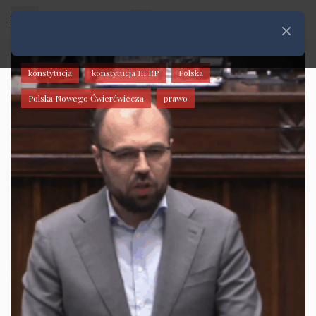
Rozwiń menu
Zamknij
konstytucja
konstytucja III RP
Polska
Polska Nowego Ćwierćwiecza
prawo