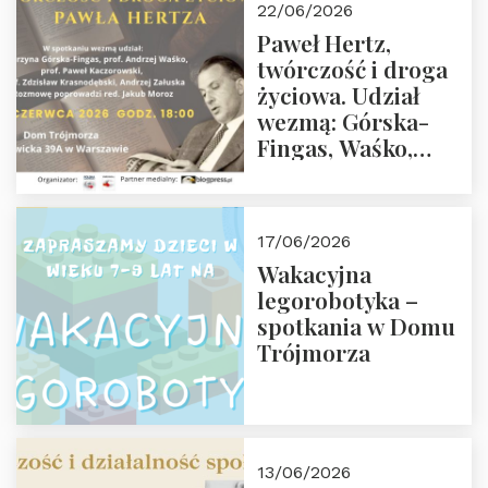
22/06/2026
02.07.2026 r. godz.
Paweł Hertz,
18:00.
twórczość i droga
życiowa. Udział
wezmą: Górska-
Fingas, Waśko,
Kaczorowski,
Krasnodębski,
Załuska, Moroz – 26
17/06/2026
czerwca 2026 r.
Wakacyjna
godz. 18:00 w Domu
legorobotyka –
Trójmorza.
spotkania w Domu
Zapraszamy!
Trójmorza
13/06/2026