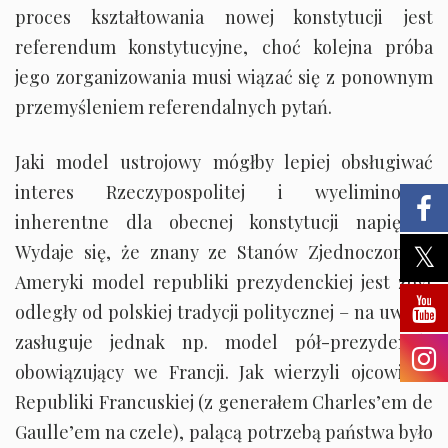
proces kształtowania nowej konstytucji jest
referendum konstytucyjne, choć kolejna próba
jego zorganizowania musi wiązać się z ponownym
przemyśleniem referendalnych pytań.
Jaki model ustrojowy mógłby lepiej obsługiwać
interes Rzeczypospolitej i wyeliminować
inherentne dla obecnej konstytucji napięcia?
Wydaje się, że znany ze Stanów Zjednoczonych
Ameryki model republiki prezydenckiej jest zbyt
odległy od polskiej tradycji politycznej – na uwagę
zasługuje jednak np. model pół-prezydencki
obowiązujący we Francji. Jak wierzyli ojcowie V
Republiki Francuskiej (z generałem Charles’em de
Gaulle’em na czele), palącą potrzebą państwa było