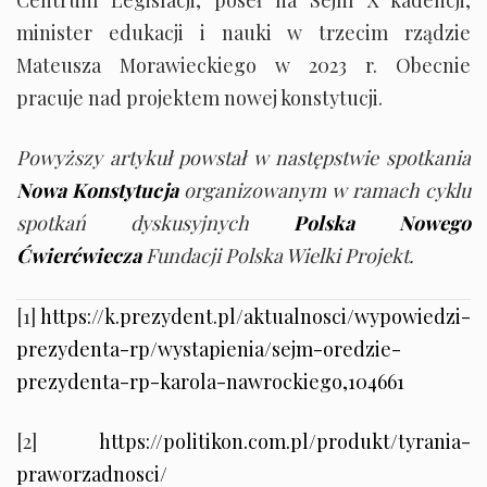
Centrum Legislacji, poseł na Sejm X kadencji,
minister edukacji i nauki w trzecim rządzie
Mateusza Morawieckiego w 2023 r. Obecnie
pracuje nad projektem nowej konstytucji.
Powyższy artykuł powstał w następstwie spotkania
Nowa Konstytucja
organizowanym w ramach cyklu
spotkań dyskusyjnych
Polska Nowego
Ćwierćwiecza
Fundacji Polska Wielki Projekt.
[1]
https://k.prezydent.pl/aktualnosci/wypowiedzi-
prezydenta-rp/wystapienia/sejm-oredzie-
prezydenta-rp-karola-nawrockiego,104661
[2]
https://politikon.com.pl/produkt/tyrania-
praworzadnosci/