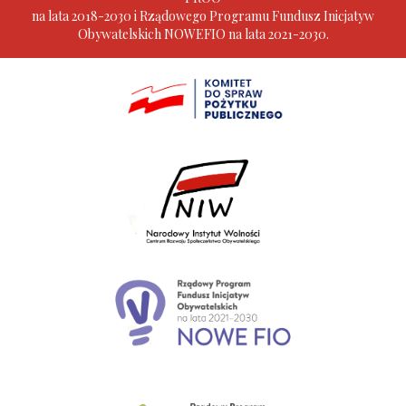
na lata 2018-2030 i Rządowego Programu Fundusz Inicjatyw
Obywatelskich NOWEFIO na lata 2021-2030.