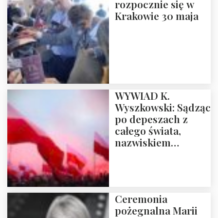
rozpocznie się w
Projekt
Krakowie 30 maja
WYWIAD K.
Wyszkowski: Sądząc
po depeszach z
całego świata,
nazwiskiem
„Trump” powinno
się nazwać jakiś
huragan, tajfun czy
orkan, który zmiata
Ceremonia
barykady i bunkry,
pożegnalna Marii
które postępowcy