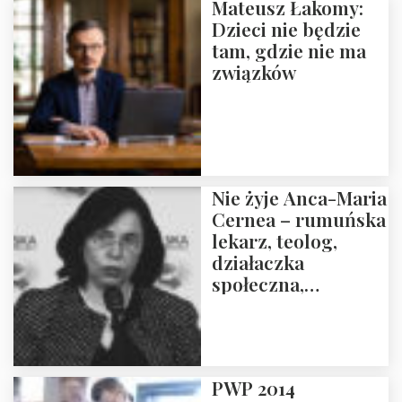
Mateusz Łakomy:
Dzieci nie będzie
tam, gdzie nie ma
związków
Nie żyje Anca-Maria
Cernea – rumuńska
lekarz, teolog,
działaczka
społeczna,
uhonorowana
medalem “Odwaga i
wiarygodność”
przez Fundację
PWP 2014
Polska Wielki