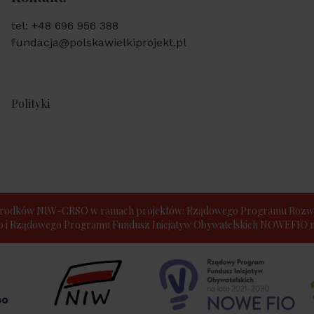
tel: +48 696 956 388
fundacja@polskawielkiprojekt.pl
Polityki
e środków NIW-CRSO w ramach projektów: Rządowego Programu Rozwo
30 i Rządowego Programu Fundusz Inicjatyw Obywatelskich NOWEFIO na