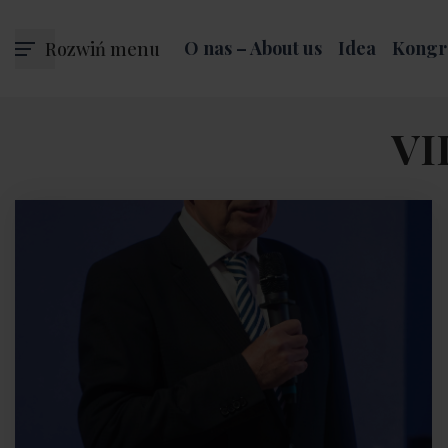
Rozwiń menu
O nas – About us
Idea
Kongr
VI