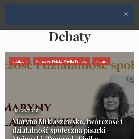
Rozwiń menu
Zamknij
Debaty
edukacja
Kongres Polska Wielki Projekt
kultura
13/06/2026
Maryna Miklaszewska, twórczość i
działalność społeczna pisarki –
Majewski, Tomczyk, Piejko,