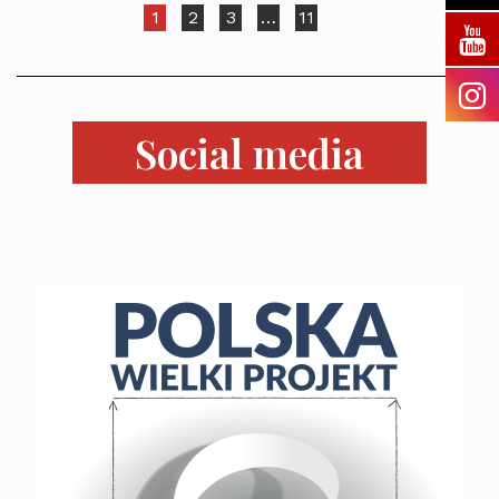
1
2
3
…
11
Social media