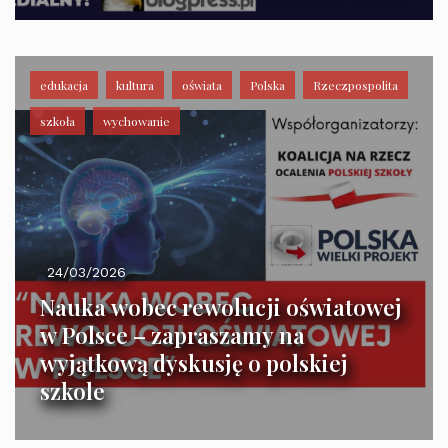
23.04.2026 r. Dom Trójmorza
edukacja
kultura
oświata
Polska
Rzeczpospolita
szkoła
wychowanie
24/03/2026
Nauka wobec rewolucji oświatowej
w Polsce – zapraszamy na
wyjątkową dyskusję o polskiej
szkole