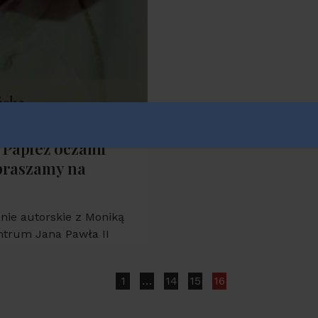
 “Papież oczami
apraszamy na
nie autorskie z Moniką
entrum Jana Pawła II
1
…
14
15
16