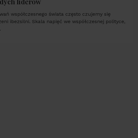
odych liderów
zwań współczesnego świata często czujemy się
zeni ibezsilni. Skala napięć we współczesnej polityce,
.