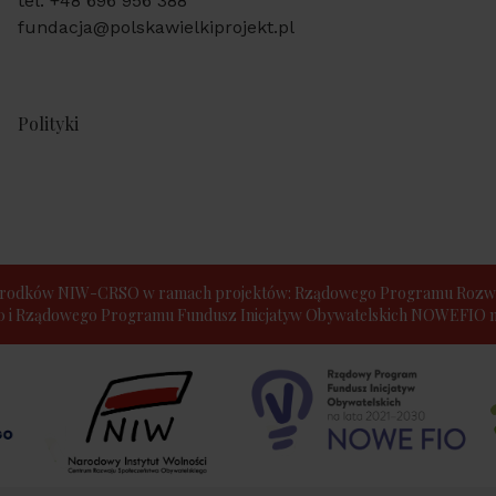
tel: +48 696 956 388
fundacja@polskawielkiprojekt.pl
Polityki
e środków NIW-CRSO w ramach projektów: Rządowego Programu Rozwo
30 i Rządowego Programu Fundusz Inicjatyw Obywatelskich NOWEFIO na