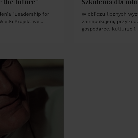
 the future”
Szkolenia dla mł
lenia "Leadership for
W obliczu licznych wy
elki Projekt we...
zaniepokojeni, przytłoc
gospodarce, kulturze i..