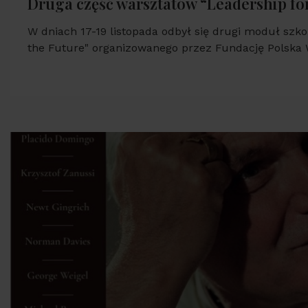
Druga część warsztatów “Leadership for
W dniach 17-19 listopada odbył się drugi moduł szko
the Future" organizowanego przez Fundację Polska Wi