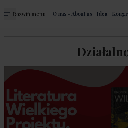
Rozwiń menu
O nas – About us
Idea
Kongr
Działaln