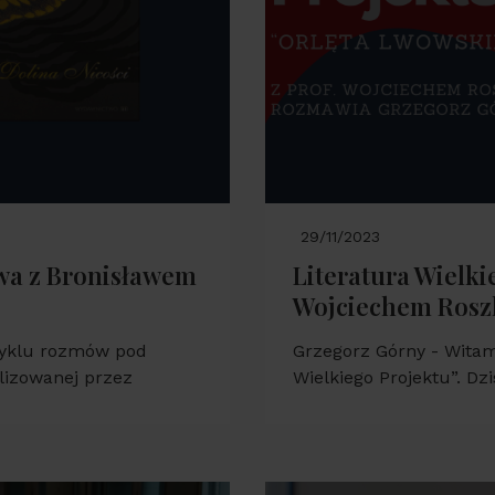
29/11/2023
owa z Bronisławem
Literatura Wielki
Wojciechem Ros
cyklu rozmów pod
Grzegorz Górny - Witam
alizowanej przez
Wielkiego Projektu”. Dz