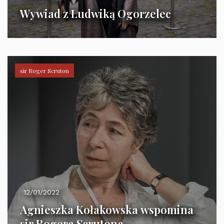
Wywiad z Ludwiką Ogorzelec
sir Roger Scruton
12/01/2022
Agnieszka Kołakowska wspomina
sir Rogera Scrutona