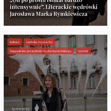
intensywnie”. Literackie wędrówki
Jarosława Marka Rymkiewicza
kultura
Ludwika Ogorzelec
nagroda im. prezydenta Lecha Kaczyńskiego
wywiad
12/01/2022