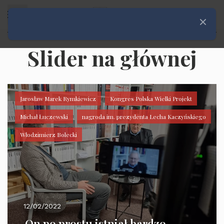
Rozwiń menu
Zamknij
Slider na głównej
Jarosław Marek Rymkiewicz
Kongres Polska Wielki Projekt
Michał Łuczewski
nagroda im. prezydenta Lecha Kaczyńskiego
Włodzimierz Bolecki
12/02/2022
„On po prostu istniał bardzo