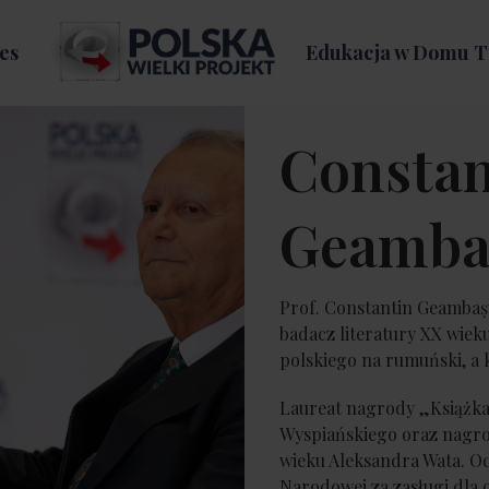
es
Edukacja w Domu T
Constan
Geamba
Prof. Constantin Geambașu
badacz literatury XX wieku
polskiego na rumuński, a 
Laureat nagrody „Książka
Wyspiańskiego oraz nagro
wieku Aleksandra Wata. O
Narodowej za zasługi dla 