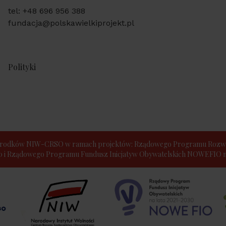
tel: +48 696 956 388
fundacja@polskawielkiprojekt.pl
Polityki
e środków NIW-CRSO w ramach projektów: Rządowego Programu Rozwo
30 i Rządowego Programu Fundusz Inicjatyw Obywatelskich NOWEFIO na