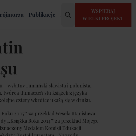
WSPIERAJ
rójmorza
Publikacje
Kontakt
WIELKI PROJEKT
tin
șu
 – wybitny rumuński slawista i polonista,
, twórca tłumaczeń stu książek z języka
kolejne cztery wkrótce ukażą się w druku.
 Roku 2007” za przekład Wesela Stanisława
dy „Książka Roku 2014” za przekład Mojego
dznaczony Medalem Komisji Edukacji
oświaty. Został laureatem „Nagrody