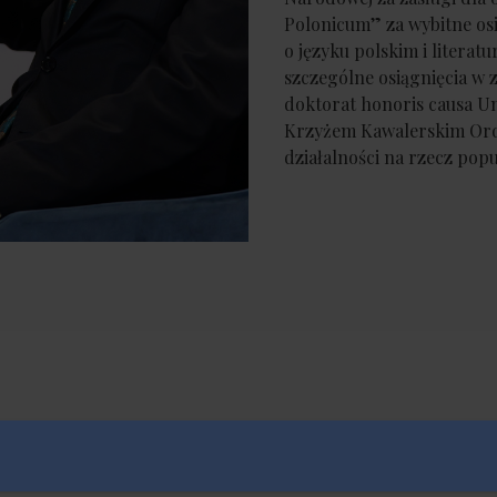
Polonicum” za wybitne osi
o języku polskim i litera
szczególne osiągnięcia w z
doktorat honoris causa Un
Krzyżem Kawalerskim Orde
działalności na rzecz popu
Kontakt: