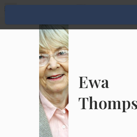
Rozwiń menu
Ewa
Thomp