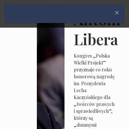
Rozwiń menu
Antoni
Zamknij
Libera
Kongres „Polska
Wielki Projekt”
przyznaje co roku
honorową nagrodę
im. Prezydenta
Lecha
Kaczyńskiego dla
„twórców prawych
i sprawiedliwych”,
którzy są
„dumnymi