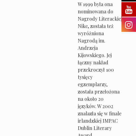
W 1999 była ona
nominowana do
Nagrody Literackiej
Nike, została też
wyróżniona
Nagrodą im.
Andrzeja
Kijowskiego. Jej
łączny nakład
przekroczył 100
tysięcy
egzemplarzy,
została przełożona
na około 20
języków. W 2002
znalazła się w finale
irlandzkiej IMPAC
Dublin Literary
Award.