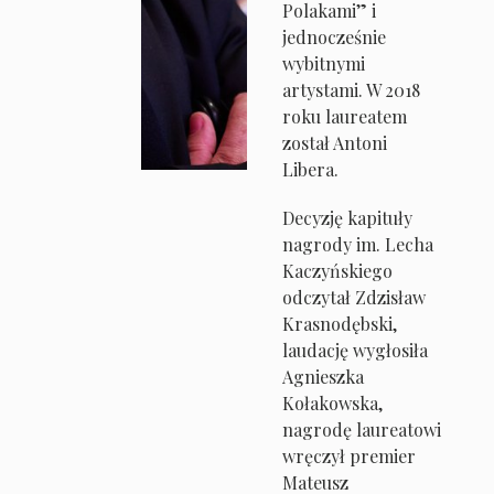
Polakami” i
jednocześnie
wybitnymi
artystami. W 2018
roku laureatem
został Antoni
Libera.
Decyzję kapituły
nagrody im. Lecha
Kaczyńskiego
odczytał Zdzisław
Krasnodębski,
laudację wygłosiła
Agnieszka
Kołakowska,
nagrodę laureatowi
wręczył premier
Mateusz