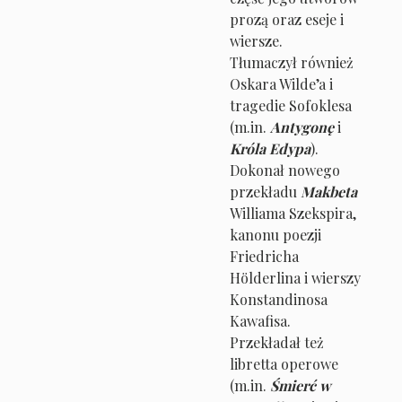
prozą oraz eseje i
wiersze.
Tłumaczył również
Oskara Wilde’a i
tragedie Sofoklesa
(m.in.
Antygonę
i
Króla Edypa
).
Dokonał nowego
przekładu
Makbeta
Williama Szekspira,
kanonu poezji
Friedricha
Hölderlina i wierszy
Konstandinosa
Kawafisa.
Przekładał też
libretta operowe
(m.in.
Śmierć w