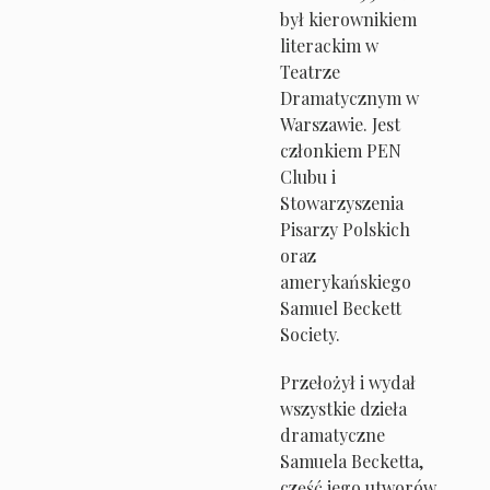
był kierownikiem
literackim w
Teatrze
Dramatycznym w
Warszawie. Jest
członkiem PEN
Clubu i
Stowarzyszenia
Pisarzy Polskich
oraz
amerykańskiego
Samuel Beckett
Society.
Przełożył i wydał
wszystkie dzieła
dramatyczne
Samuela Becketta,
część jego utworów