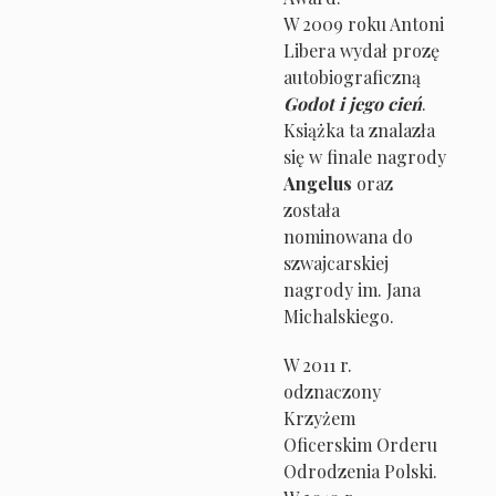
W 2009 roku Antoni
Libera wydał prozę
autobiograficzną
Godot i jego cień
.
Książka ta znalazła
się w finale nagrody
Angelus
oraz
została
nominowana do
szwajcarskiej
nagrody im. Jana
Michalskiego.
W 2011 r.
odznaczony
Krzyżem
Oficerskim Orderu
Odrodzenia Polski.