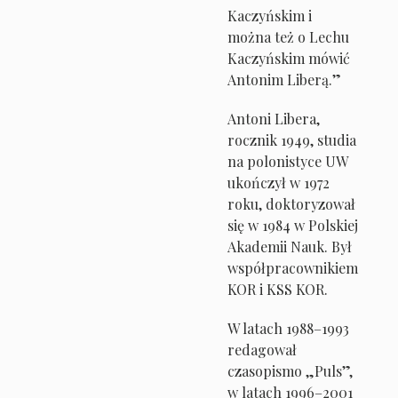
Kaczyńskim i
można też o Lechu
Kaczyńskim mówić
Antonim Liberą.”
Antoni Libera,
rocznik 1949, studia
na polonistyce UW
ukończył w 1972
roku, doktoryzował
się w 1984 w Polskiej
Akademii Nauk. Był
współpracownikiem
KOR i KSS KOR.
W latach 1988–1993
redagował
czasopismo „Puls”,
w latach 1996–2001