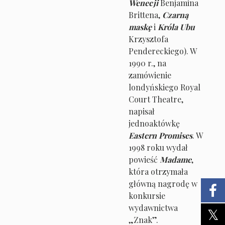
Wenecji
Benjamina
Brittena,
Czarną
maskę
i
Króla Ubu
Krzysztofa
Pendereckiego). W
1990 r., na
zamówienie
londyńskiego Royal
Court Theatre,
napisał
jednoaktówkę
Eastern Promises
. W
1998 roku wydał
powieść
Madame
,
która otrzymała
główną nagrodę w
konkursie
wydawnictwa
„Znak”.