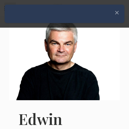
Rozwiń menu
Zamknij
Edwin