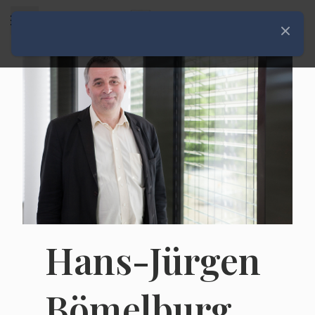
Rozwiń menu
Zamknij
Hans-Jürgen
Bömelburg