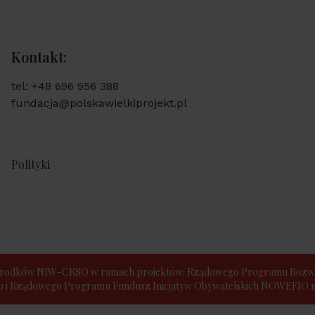
Kontakt:
tel: +48 696 956 388
fundacja@polskawielkiprojekt.pl
Polityki
e środków NIW-CRSO w ramach projektów: Rządowego Programu Rozwo
30 i Rządowego Programu Fundusz Inicjatyw Obywatelskich NOWEFIO na