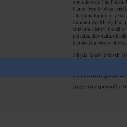
opublikowało The Polish-
Flame. Jego krótsza książ
The Constitution of 3 May 
Commonwealth, wydana p
Muzeum Historii Polski w 
polskim, litewskim, ukrai
niemieckim oraz w litewskie
Zdjęcia: Maciej Sikorski i
Uczestnik paneli:
2022:
Rzeczpospolita W