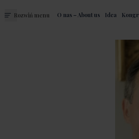
Rozwiń menu
O nas – About us
Idea
Kongr