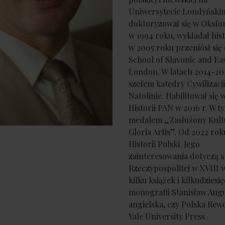
Uniwersytecie Londyńskim
doktoryzował się w Oksfo
w 1994 roku, wykładał hist
w 2005 roku przeniósł się
School of Slavonic and Ea
London. W latach 2014-20
szefem katedry Cywilizacj
Natolinie. Habilitował się 
Historii PAN w 2016 r. W
medalem „Zasłużony Kult
Gloria Artis”. Od 2022 ro
Historii Polski. Jego
zainteresowania dotyczą sty
Rzeczypospolitej w XVIII 
kilku książek i kilkudzies
monografii Stanisław Augu
angielska, czy Polska Rewo
Yale University Press