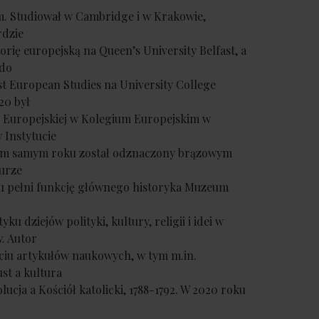
. Studiował w Cambridge i w Krakowie,
rdzie
orię europejską na Queen’s University Belfast, a
 do
st European Studies na University College
20 był
i Europejskiej w Kolegium Europejskim w
w Instytucie
 tym samym roku został odznaczony brązowym
urze
ku pełni funkcję głównego historyka Muzeum
ku dziejów polityki, kultury, religii i idei w
w. Autor
ięciu artykułów naukowych, w tym m.in.
st a kultura
lucja a Kościół katolicki, 1788-1792. W 2020 roku