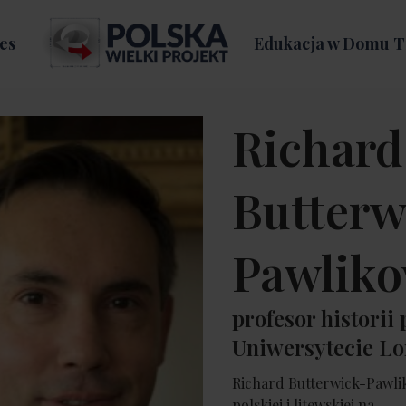
es
Edukacja w Domu T
Richard
Butterw
Pawliko
profesor historii 
Uniwersytecie L
Richard Butterwick-Pawlik
polskiej i litewskiej na