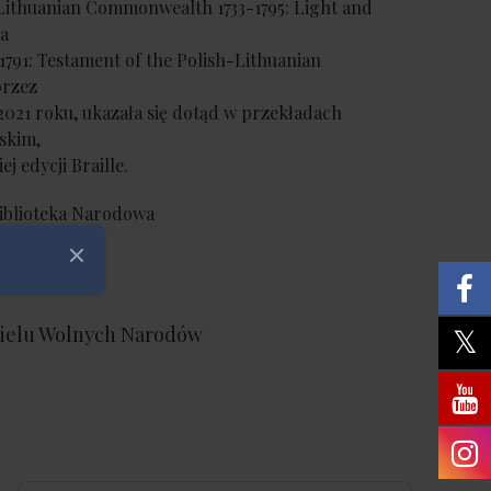
Lithuanian Commonwealth 1733-1795: Light and
ka
1791: Testament of the Polish-Lithuanian
rzez
2021 roku, ukazała się dotąd w przekładach
ńskim,
j edycji Braille.
 Biblioteka Narodowa
Zamknij
ielu Wolnych Narodów