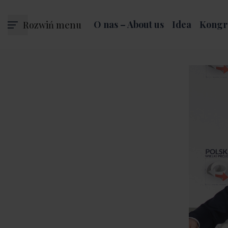
Rozwiń menu
O nas – About us
Idea
Kongr