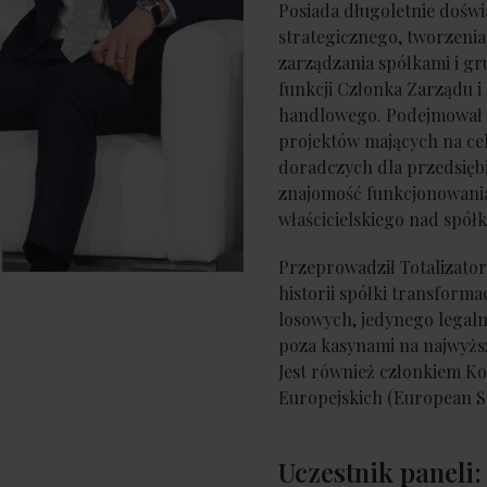
Posiada długoletnie dośw
strategicznego, tworzenia
zarządzania spółkami i gr
funkcji Członka Zarządu 
handlowego. Podejmował s
projektów mających na cel
doradczych dla przedsięb
znajomość funkcjonowania
właścicielskiego nad spół
Przeprowadził Totalizator
historii spółki transforma
losowych, jedynego legaln
poza kasynami na najwyżs
Jest również członkiem K
Europejskich (European St
Uczestnik paneli: