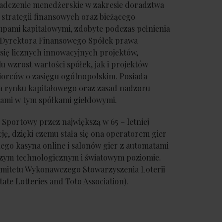
iadczenie menedżerskie w zakresie doradztwa
 strategii finansowych oraz bieżącego
upami kapitałowymi, zdobyte podczas pełnienia
i Dyrektora Finansowego Spółek prawa
ię licznych innowacyjnych projektów,
u wzrost wartości spółek, jak i projektów
iorców o zasięgu ogólnopolskim. Posiada
 rynku kapitałowego oraz zasad nadzoru
kami w tym spółkami giełdowymi.
 Sportowy przez największą w 65 – letniej
cję, dzięki czemu stała się ona operatorem gier
ego kasyna online i salonów gier z automatami
zym technologicznym i światowym poziomie.
omitetu Wykonawczego Stowarzyszenia Loterii
ate Lotteries and Toto Association).