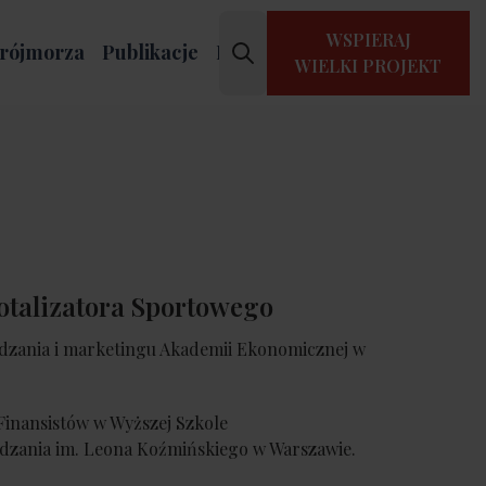
WSPIERAJ
rójmorza
Publikacje
Kontakt
WIELKI PROJEKT
otalizatora Sportowego
dzania i marketingu Akademii Ekonomicznej w
Finansistów w Wyższej Szkole
ądzania im. Leona Koźmińskiego w Warszawie.