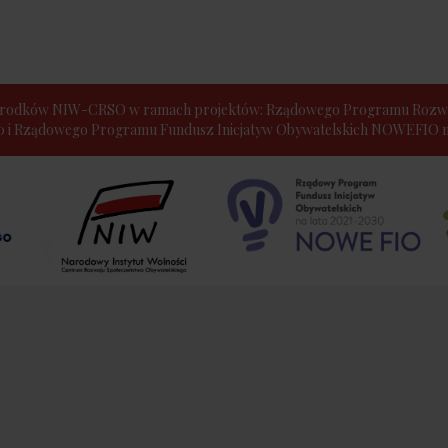
e środków NIW-CRSO w ramach projektów: Rządowego Programu Rozwo
30 i Rządowego Programu Fundusz Inicjatyw Obywatelskich NOWEFIO na