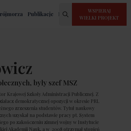
WSPIERAJ
rójmorza
Publikacje
Kontakt
WIELKI PROJEKT
owicz
ołecznych, były szef MSZ
or Krajowej Szkoły Administracji Publicznej. Z
działacz demokratycznej opozycji w okresie PRL
ależnego zrzeszenia studentów. Tytuł naukowy
nych uzyskał na podstawie pracy pt. System
iego po zakończeniu zimnej wojny w Instytucie
kiej Akademii Nauk, a w 2008 otrzymał stopień