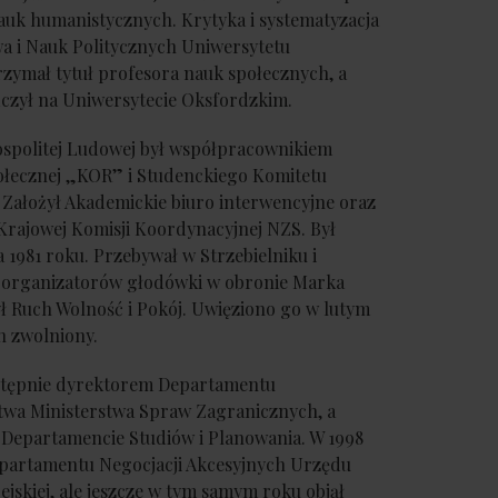
auk humanistycznych. Krytyka i systematyzacja
a i Nauk Politycznych Uniwersytetu
zymał tytuł profesora nauk społecznych, a
zył na Uniwersytecie Oksfordzkim.
ospolitej Ludowej był współpracownikiem
łecznej „KOR” i Studenckiego Komitetu
 Założył Akademickie biuro interwencyjne oraz
Krajowej Komisji Koordynacyjnej NZS. Był
 1981 roku. Przebywał w Strzebielniku i
 z organizatorów głodówki w obronie Marka
 Ruch Wolność i Pokój. Uwięziono go w lutym
n zwolniony.
stępnie dyrektorem Departamentu
wa Ministerstwa Spraw Zagranicznych, a
Departamencie Studiów i Planowania. W 1998
partamentu Negocjacji Akcesyjnych Urzędu
jskiej, ale jeszcze w tym samym roku objął