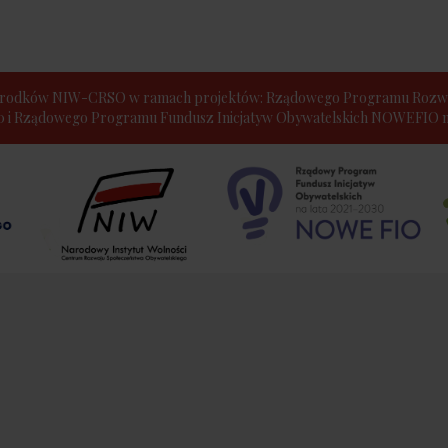
e środków NIW-CRSO w ramach projektów: Rządowego Programu Rozwo
30 i Rządowego Programu Fundusz Inicjatyw Obywatelskich NOWEFIO na