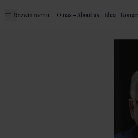
Rozwiń menu
O nas – About us
Idea
Kongr