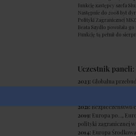
funkcję zastępcy szefa Słu
Następnie do 2008 był dy
Polityki Zagranicznej MSZ
Beata Szydło powołała go
Funkcję tą pełnił do sierp
Uczestnik paneli:
2023:
Globalna przebud
ładu europejskiego i ś
2023:
Global Deconstru
2021:
Bezpieczeństwo eu
2019:
Europa po…, Europ
polityki zagranicznej 
2014:
Europa Środkowa 