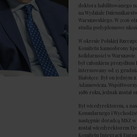
doktora habilitowanego n
na Wydziale Dziennikarstw
Warszawskiego. W 2016 otr
studia podyplomowe ukońc
W okresie Polskiej Rzeczp
Komitetu Samoobrony Spo
Solidarności w Warszawie.
był członkiem prezydium 
internowany od 13 grudnia
Białołęce. Był on jednym
Adamowicza. Współtworzył
1986 roku, jednak został o
Był wicedyrektorem, a na
Konsularnego i Wychodźst
następnie doradcą MSZ w 
został wicedyrektorem De
Komitetu Integracji Europe