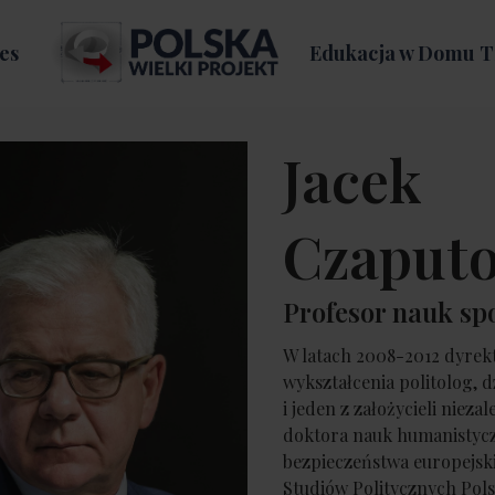
es
Edukacja w Domu T
Jacek
Czaput
Profesor nauk sp
W latach 2008-2012 dyrekt
wykształcenia politolog, 
i jeden z założycieli niez
doktora nauk humanistycz
bezpieczeństwa europejsk
Studiów Politycznych Pols