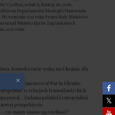
żby Cywilnej, pełnił tę funkcję do 2006.
rektorem Departamentu Strategii i Planowania
. We wrześniu 2017 roku Prezes Rady Ministrów
 na urząd Ministra Spraw Zagranicznych.
nia 2020 roku.
owa. Konsekwencje wojny na Ukrainie dla
wiatowego
Zamknij
ction. Consequences of War in Ukraine
ropejskie w relacjach transatlantyckich
a przed… Zadania polskiej i europejskiej
w nowej perspektywie
– czy mamy szanse na wielkość?