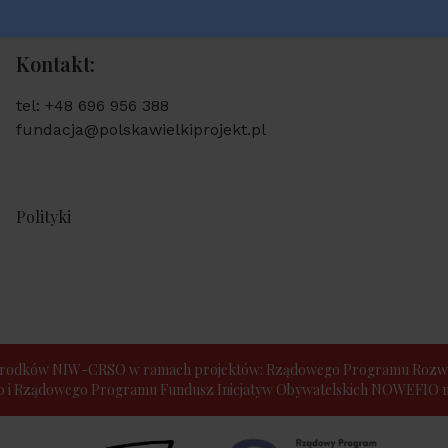
Kontakt:
tel: +48 696 956 388
fundacja@polskawielkiprojekt.pl
Polityki
e środków NIW-CRSO w ramach projektów: Rządowego Programu Rozwo
30 i Rządowego Programu Fundusz Inicjatyw Obywatelskich NOWEFIO na