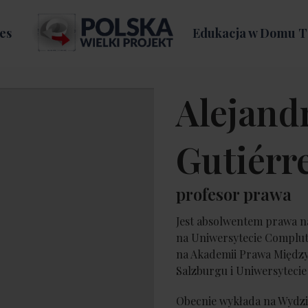
es
Edukacja w Domu T
Alejand
Gutiérr
profesor prawa
Jest absolwentem prawa na
na Uniwersytecie Complut
na Akademii Prawa Międz
Salzburgu i Uniwersytecie
Obecnie wykłada na Wydzi