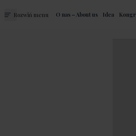
Rozwiń menu
O nas – About us
Idea
Kongr