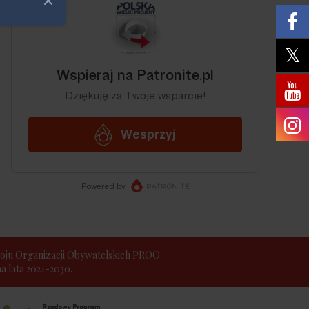
Zamknij
ju Organizacji Obywatelskich PROO
 lata 2021-2030.