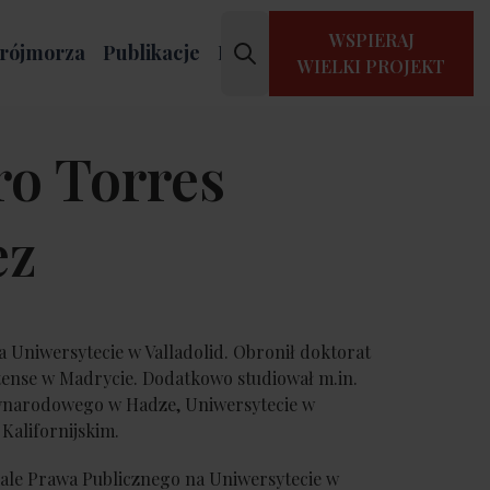
WSPIERAJ
rójmorza
Publikacje
Kontakt
WIELKI PROJEKT
ro Torres
ez
 Uniwersytecie w Valladolid. Obronił doktorat
ense w Madrycie. Dodatkowo studiował m.in.
ynarodowego w Hadze, Uniwersytecie w
 Kalifornijskim.
ale Prawa Publicznego na Uniwersytecie w