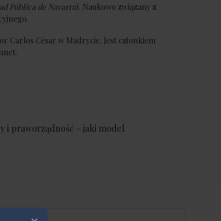
ad Pública de Navarra
). Naukowo związany z
cyjnego.
or Carlos César w Madrycie. Jest członkiem
unet.
y i praworządność – jaki model