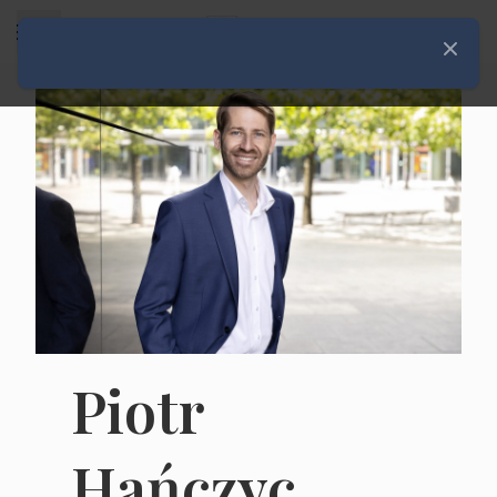
Rozwiń menu
Zamknij
Piotr
Hańczyc