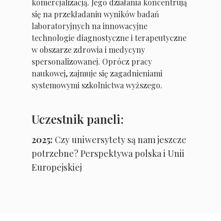
komercjalizacją. Jego działania koncentrują
się na przekładaniu wyników badań
laboratoryjnych na innowacyjne
technologie diagnostyczne i terapeutyczne
w obszarze zdrowia i medycyny
spersonalizowanej. Oprócz pracy
naukowej, zajmuje się zagadnieniami
systemowymi szkolnictwa wyższego.
Uczestnik paneli:
2025:
Czy uniwersytety są nam jeszcze
potrzebne? Perspektywa polska i Unii
Europejskiej