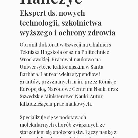
Ekspert ds. nowych
technologii, szkolnictwa
wyższego i ochrony zdrowia
Obronił doktorat w Szwecji na Chalmers
Tekniska Hogskola oraz na Politechnice
Wrocławskiej. Pracował naukowo na
Uniwersytecie Kalifornijskim w Santa
Barbara. Laureat wielu stypendiów i
grantów, przyznanych m.in. przez Komisję
Europejską, Narodowe Centrum Nauki oraz
Szwedzkie Ministerstwo Nauki. Autor
kilkudziesięciu prac naukowych.
Specjalizuje się w podstawach
molekularnych chorób związanych ze
starzeniem się społeczeństw. Łączy naukę z