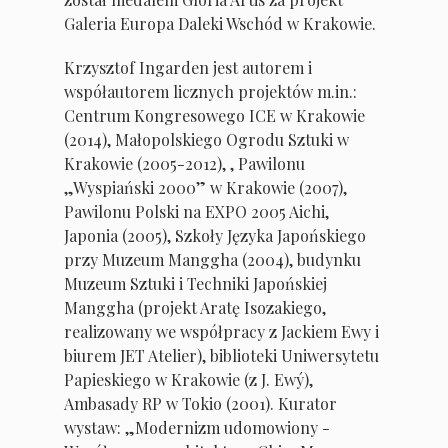
Galeria Europa Daleki Wschód w Krakowie.
Krzysztof Ingarden jest autorem i
współautorem licznych projektów m.in.:
Centrum Kongresowego ICE w Krakowie
(2014), Małopolskiego Ogrodu Sztuki w
Krakowie (2005-2012), , Pawilonu
„Wyspiański 2000” w Krakowie (2007),
Pawilonu Polski na EXPO 2005 Aichi,
Japonia (2005), Szkoły Języka Japońskiego
przy Muzeum Manggha (2004), budynku
Muzeum Sztuki i Techniki Japońskiej
Manggha (projekt Aratę Isozakiego,
realizowany we współpracy z Jackiem Ewy i
biurem JET Atelier), biblioteki Uniwersytetu
Papieskiego w Krakowie (z J. Ewý),
Ambasady RP w Tokio (2001). Kurator
wystaw: „Modernizm udomowiony -