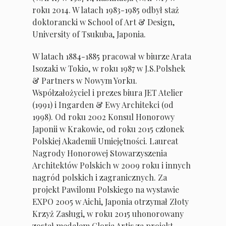
roku 2014. W latach 1983-1985 odbył staż
doktorancki w School of Art & Design,
University of Tsukuba, Japonia.
W latach 1884-1885 pracował w biurze Arata
Isozaki w Tokio, w roku 1987 w J.S.Polshek
& Partners w Nowym Yorku.
Współzałożyciel i prezes biura JET Atelier
(1991) i Ingarden & Ewy Architekci (od
1998). Od roku 2002 Konsul Honorowy
Japonii w Krakowie, od roku 2015 członek
Polskiej Akademii Umiejętności. Laureat
Nagrody Honorowej Stowarzyszenia
Architektów Polskich w 2009 roku i innych
nagród polskich i zagranicznych. Za
projekt Pawilonu Polskiego na wystawie
EXPO 2005 w Aichi, Japonia otrzymał Złoty
Krzyż Zasługi, w roku 2015 uhonorowany
został medalem Gloria Artis za projekt