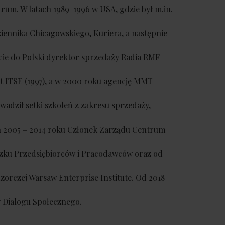
um. W latach 1989-1996 w USA, gdzie był m.in.
iennika Chicagowskiego, Kuriera, a następnie
ie do Polski dyrektor sprzedaży Radia RMF
t ITSE (1997), a w 2000 roku agencję MMT
owadził setki szkoleń z zakresu sprzedaży,
ch 2005 – 2014 roku Członek Zarządu Centrum
zku Przedsiębiorców i Pracodawców oraz od
orczej Warsaw Enterprise Institute. Od 2018
 Dialogu Społecznego.