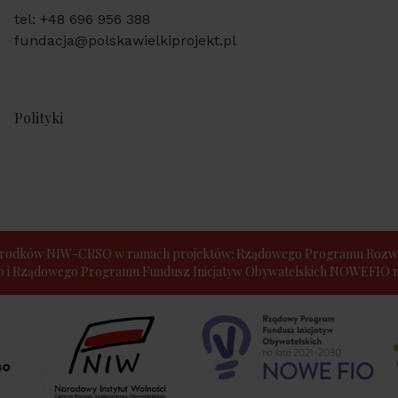
tel: +48 696 956 388
fundacja@polskawielkiprojekt.pl
Polityki
e środków NIW-CRSO w ramach projektów: Rządowego Programu Rozwo
30 i Rządowego Programu Fundusz Inicjatyw Obywatelskich NOWEFIO na