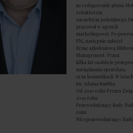
za redagowanie pisma Metr
redaktorem
naczelnym polonijnego Dz
pracował w agencji
marketingowej. Po powroc
FM, następnie założył
firmę szkoleniową Midwes
Management. Przez
kilka lat osobiście przepr
zarządzania sprzedażą
oraz komunikacji. W lata
im. Adama Smitha.
Od 2010 roku Prezes Zwią
2019 roku
Przewodniczący Rady Nadz
roku
Wiceprzewodniczący Rady