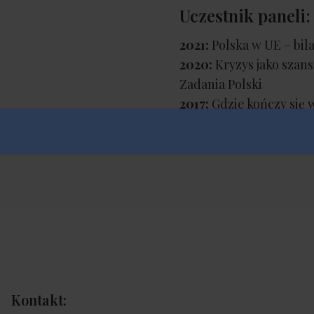
Uczestnik paneli:
2021:
Polska w UE – bil
2020:
Kryzys jako szan
Zadania Polski
2017:
Gdzie kończy się
wyzwanie walki z opty
2016:
Jak uwolnić poten
Kontakt: