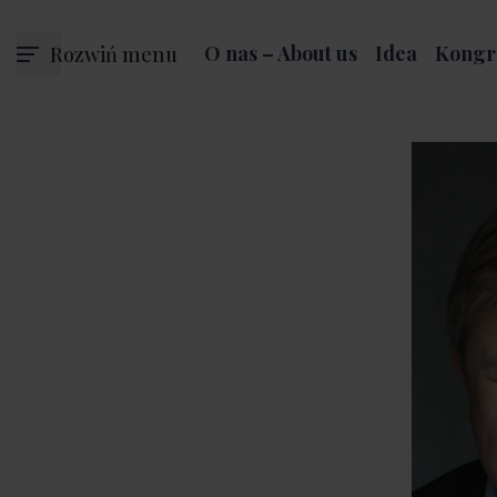
Rozwiń menu
O nas – About us
Idea
Kongr