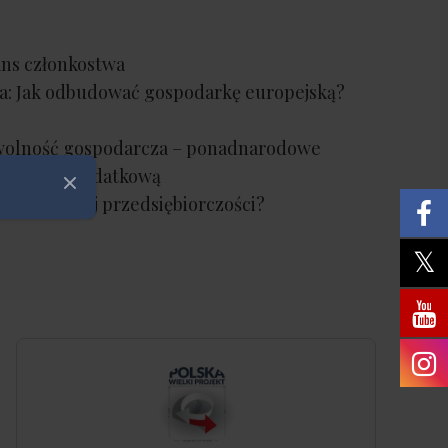
ans członkostwa
sa: Jak odbudować gospodarkę europejską?
 wolność gospodarcza – ponadnarodowe
malizacją podatkową
Zamknij
cjał polskiej przedsiębiorczości?