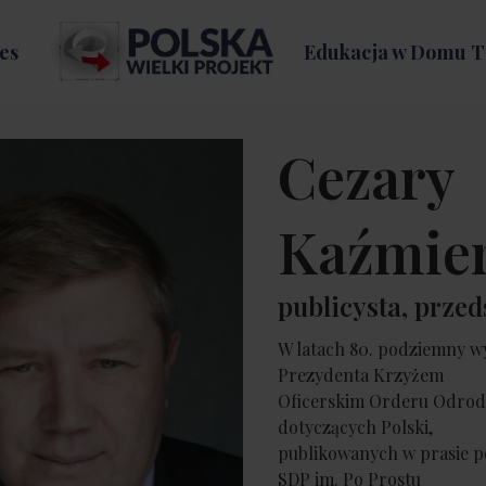
es
Edukacja w Domu T
Cezary
Kaźmie
publicysta, przed
W latach 80. podziemny w
Prezydenta Krzyżem
Oficerskim Orderu Odrodz
dotyczących Polski,
publikowanych w prasie p
SDP im. Po Prostu