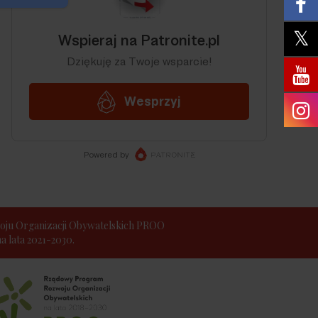
ju Organizacji Obywatelskich PROO
 lata 2021-2030.