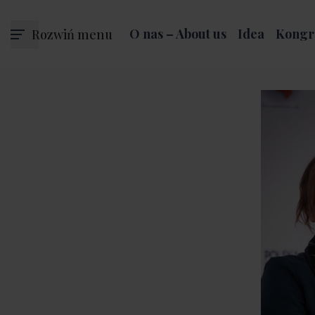
Rozwiń menu
O nas – About us
Idea
Kongr