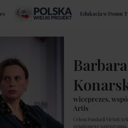
es
Edukacja w Domu T
Barbara
Konars
wiceprezes, współ
Artis
Celem Fundacji Virtuti Art
świadomego patriotyzmu, a