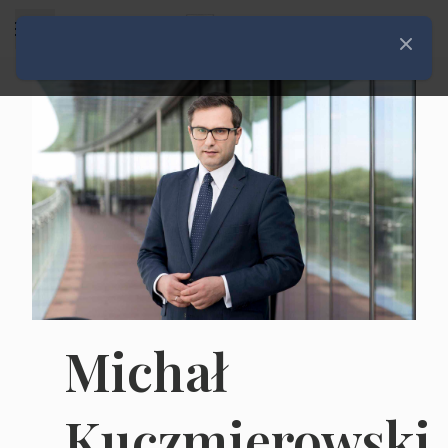
Rozwiń menu
Zamknij
Michał
Kuczmierowski