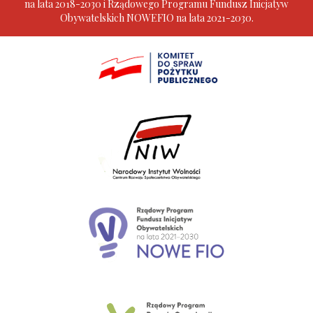
na lata 2018-2030 i Rządowego Programu Fundusz Inicjatyw
Obywatelskich NOWEFIO na lata 2021-2030.