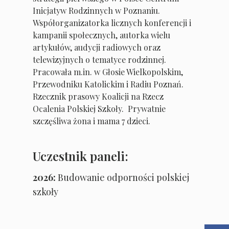
Inicjatyw Rodzinnych w Poznaniu.
Współorganizatorka licznych konferencji i
kampanii społecznych, autorka wielu
artykułów, audycji radiowych oraz
telewizyjnych o tematyce rodzinnej.
Pracowała m.in. w Głosie Wielkopolskim,
Przewodniku Katolickim i Radiu Poznań.
Rzecznik prasowy Koalicji na Rzecz
Ocalenia Polskiej Szkoły. Prywatnie
szczęśliwa żona i mama 7 dzieci.
Uczestnik paneli:
2026:
Budowanie odporności polskiej
szkoły