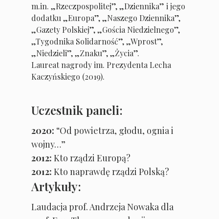
m.in. „Rzeczpospolitej”, „Dziennika” i jego
dodatku „Europa”, „Naszego Dziennika”,
„Gazety Polskiej”, „Gościa Niedzielnego”,
„Tygodnika Solidarność”, „Wprost”,
„Niedzieli”, „Znaku”, „Życia”.
Laureat nagrody im. Prezydenta Lecha
Kaczyńskiego (2019).
Uczestnik paneli:
2020:
“Od powietrza, głodu, ognia i
wojny…”
2012:
Kto rządzi Europą?
2012:
Kto naprawdę rządzi Polską?
Artykuły:
Laudacja prof. Andrzeja Nowaka dla