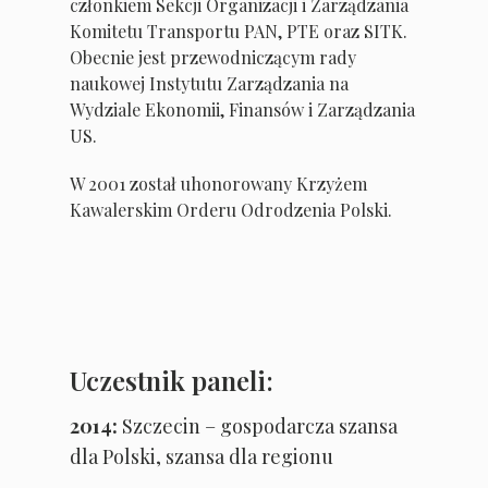
członkiem Sekcji Organizacji i Zarządzania
Komitetu Transportu PAN, PTE oraz SITK.
Obecnie jest przewodniczącym rady
naukowej Instytutu Zarządzania na
Wydziale Ekonomii, Finansów i Zarządzania
US.
W 2001 został uhonorowany Krzyżem
Kawalerskim Orderu Odrodzenia Polski.
Uczestnik paneli:
2014:
Szczecin – gospodarcza szansa
dla Polski, szansa dla regionu