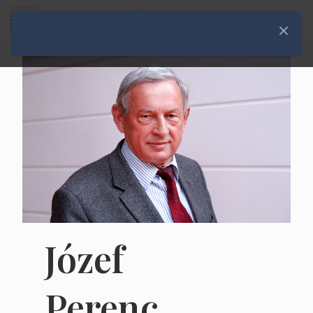
Rozwiń menu
Zamknij
Józef
Perenc