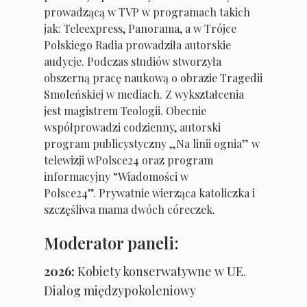
prowadzącą w TVP w programach takich
jak: Teleexpress, Panorama, a w Trójce
Polskiego Radia prowadziła autorskie
audycje. Podczas studiów stworzyła
obszerną pracę naukową o obrazie Tragedii
Smoleńskiej w mediach. Z wykształcenia
jest magistrem Teologii. Obecnie
współprowadzi codzienny, autorski
program publicystyczny „Na linii ognia” w
telewizji wPolsce24 oraz program
informacyjny “Wiadomości w
Polsce24”. Prywatnie wierząca katoliczka i
szczęśliwa mama dwóch córeczek.
Moderator paneli:
2026:
Kobiety konserwatywne w UE.
Dialog międzypokoleniowy