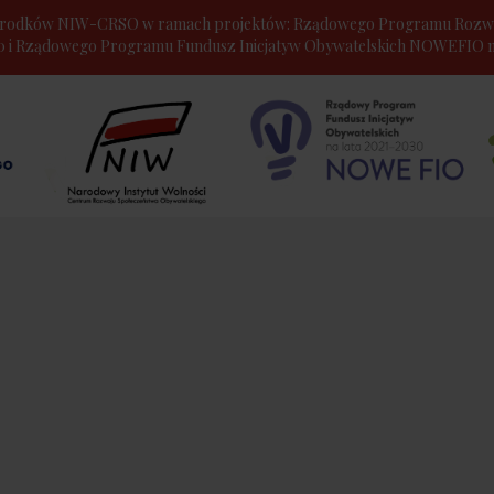
e środków NIW-CRSO w ramach projektów: Rządowego Programu Rozwo
30 i Rządowego Programu Fundusz Inicjatyw Obywatelskich NOWEFIO na