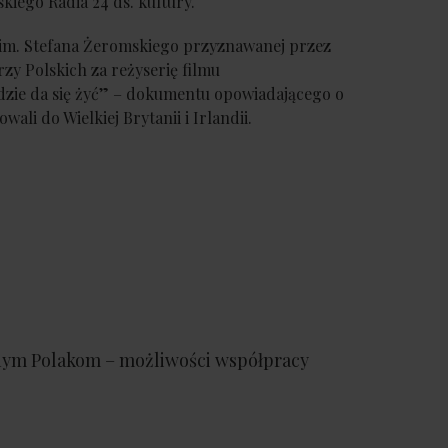
kiego Radia 24 ds. kultury.
 im. Stefana Żeromskiego przyznawanej przez
zy Polskich za reżyserię filmu
ie da się żyć” – dokumentu opowiadającego o
ali do Wielkiej Brytanii i Irlandii.
nym Polakom – możliwości współpracy