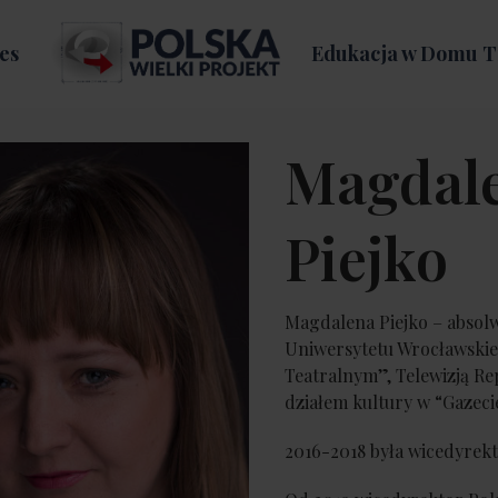
es
Edukacja w Domu T
Magdal
Piejko
Magdalena Piejko – absolw
Uniwersytetu Wrocławskie
Teatralnym”, Telewizją Re
działem kultury w “Gazecie
2016-2018 była wicedyrekt