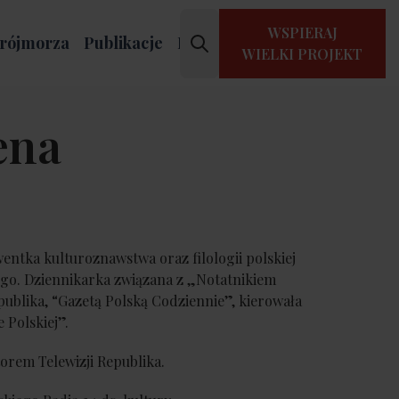
WSPIERAJ
rójmorza
Publikacje
Kontakt
WIELKI PROJEKT
ena
entka kulturoznawstwa oraz filologii polskiej
go. Dziennikarka związana z „Notatnikiem
publika, “Gazetą Polską Codziennie”, kierowała
 Polskiej”.
orem Telewizji Republika.