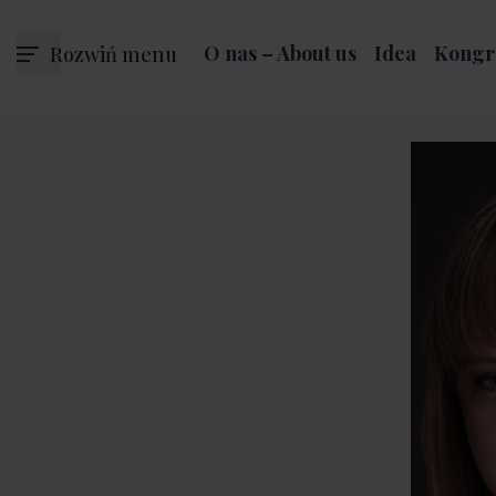
Rozwiń menu
O nas – About us
Idea
Kongr