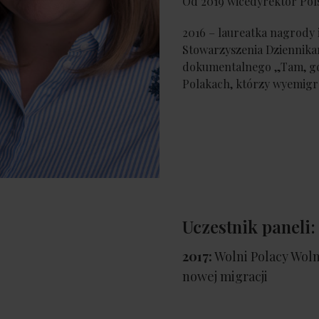
Od 2019 wicedyrektor Pols
2016 – laureatka nagrody
Stowarzyszenia Dziennikar
dokumentalnego „Tam, gdz
Polakach, którzy wyemigrow
Uczestnik paneli:
2017:
Wolni Polacy Wol
nowej migracji