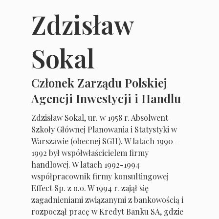
Zdzisław
Sokal
Członek Zarządu Polskiej
Agencji Inwestycji i Handlu
Zdzisław Sokal, ur. w 1958 r. Absolwent
Szkoły Głównej Planowania i Statystyki w
Warszawie (obecnej SGH). W latach 1990-
1992 był współwłaścicielem firmy
handlowej. W latach 1992-1994
współpracownik firmy konsultingowej
Effect Sp. z o.o. W 1994 r. zajął się
zagadnieniami związanymi z bankowością i
rozpoczął pracę w Kredyt Banku SA, gdzie