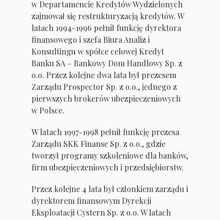
w Departamencie Kredytów Wydzielonych
zajmował się restrukturyzacją kredytów. W
latach 1994-1996 pełnił funkcję dyrektora
finansowego i szefa Biura Analiz i
Konsultingu w spółce celowej Kredyt
Banku SA – Bankowy Dom Handlowy Sp. z
o.o. Przez kolejne dwa lata był prezesem
Zarządu Prospector Sp. z o.o., jednego z
pierwszych brokerów ubezpieczeniowych
w Polsce.
W latach 1997-1998 pełnił funkcję prezesa
Zarządu SKK Finanse Sp. z o.o., gdzie
tworzył programy szkoleniowe dla banków,
firm ubezpieczeniowych i przedsiębiorstw.
Przez kolejne 4 lata był członkiem zarządu i
dyrektorem finansowym Dyrekcji
Eksploatacji Cystern Sp. z o.o. W latach