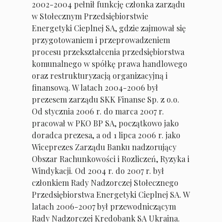
2002-2004 pełnił funkcję członka zarządu
w Stołecznym Przedsiębiorstwie
Energetyki Cieplnej SA, gdzie zajmował się
przygotowaniem i przeprowadzeniem
procesu przekształcenia przedsiębiorstwa
komunalnego w spółkę prawa handlowego
oraz restrukturyzacją organizacyjną i
finansową. W latach 2004-2006 był
prezesem zarządu SKK Finanse Sp. z o.o.
Od stycznia 2006 r. do marca 2007 r.
pracował w PKO BP SA, początkowo jako
doradca prezesa, a od 1 lipca 2006 r. jako
Wiceprezes Zarządu Banku nadzorujący
Obszar Rachunkowości i Rozliczeń, Ryzyka i
Windykacji. Od 2004 r. do 2007 r. był
członkiem Rady Nadzorczej Stołecznego
Przedsiębiorstwa Energetyki Cieplnej SA. W
latach 2006-2007 był przewodniczącym
Rady Nadzorczej Kredobank SA Ukraina.