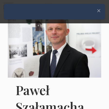
Rozwiń menu
Zamknij
Paweł
Szałamacha