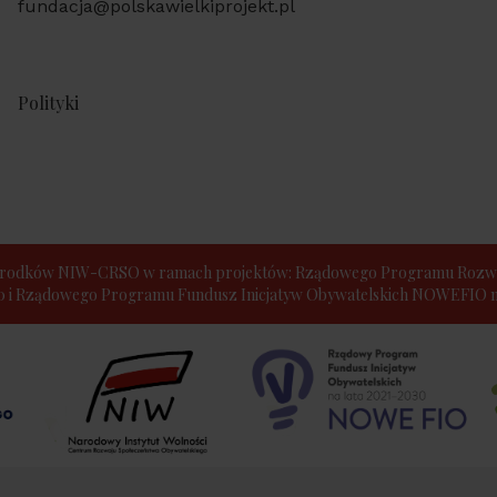
fundacja@polskawielkiprojekt.pl
Polityki
e środków NIW-CRSO w ramach projektów: Rządowego Programu Rozwo
30 i Rządowego Programu Fundusz Inicjatyw Obywatelskich NOWEFIO na