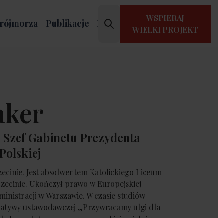
WSPIERAJ
rójmorza
Publikacje
Kontakt
WIELKI PROJEKT
aker
– Szef Gabinetu Prezydenta
Polskiej
czecinie. Jest absolwentem Katolickiego Liceum
zecinie. Ukończył prawo w Europejskiej
ministracji w Warszawie. W czasie studiów
cjatywy ustawodawczej „Przywracamy ulgi dla