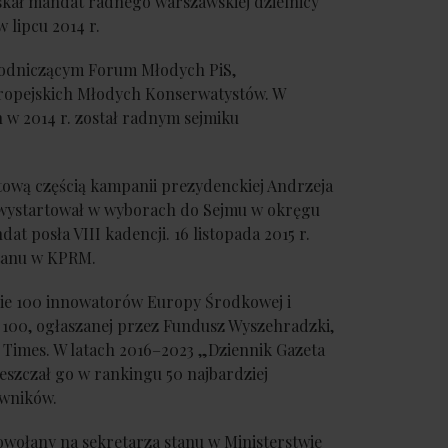
skał mandat radnego warszawskiej dzielnicy
w lipcu 2014 r.
ewodniczącym Forum Młodych PiS,
opejskich Młodych Konserwatystów. W
 2014 r. został radnym sejmiku
etową częścią kampanii prezydenckiej Andrzeja
wystartował w wyborach do Sejmu w okręgu
at posła VIII kadencji. 16 listopada 2015 r.
tanu w KPRM.
iście 100 innowatorów Europy Środkowej i
100, ogłaszanej przez Fundusz Wyszehradzki,
 Times. W latach 2016–2023 „Dziennik Gazeta
szczał go w rankingu 50 najbardziej
wników.
 powołany na sekretarza stanu w Ministerstwie