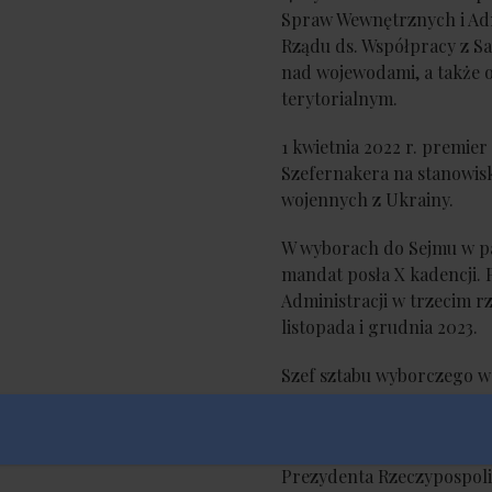
Spraw Wewnętrznych i Admi
Rządu ds. Współpracy z 
nad wojewodami, a także
terytorialnym.
1 kwietnia 2022 r. premie
Szefernakera na stanowis
wojennych z Ukrainy.
W wyborach do Sejmu w pa
mandat posła X kadencji. 
Administracji w trzecim 
listopada i grudnia 2023.
Szef sztabu wyborczego w
Z dniem 7 sierpnia 2025 r
Nawrockiego na stanowisk
Prezydenta Rzeczypospolit