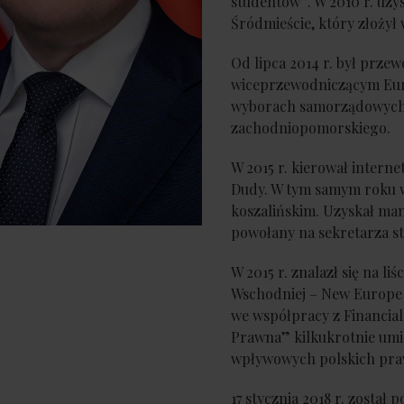
studentów”. W 2010 r. uzy
Śródmieście, który złożył 
Od lipca 2014 r. był prz
wiceprzewodniczącym Eur
wyborach samorządowych w
zachodniopomorskiego.
W 2015 r. kierował intern
Dudy. W tym samym roku 
koszalińskim. Uzyskał mand
powołany na sekretarza s
W 2015 r. znalazł się na l
Wschodniej – New Europe 
we współpracy z Financial
Prawna” kilkukrotnie umie
wpływowych polskich pra
17 stycznia 2018 r. został