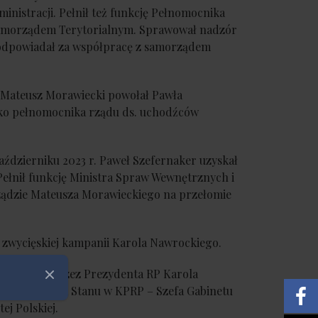
nistracji. Pełnił też funkcję Pełnomocnika
Samorządem Terytorialnym. Sprawował nadzór
 odpowiadał za współpracę z samorządem
r Mateusz Morawiecki powołał Pawła
ko pełnomocnika rządu ds. uchodźców
ździerniku 2023 r. Paweł Szefernaker uzyskał
Pełnił funkcję Ministra Spraw Wewnętrznych i
rządzie Mateusza Morawieckiego na przełomie
 zwycięskiej kampanii Karola Nawrockiego.
. powołany przez Prezydenta RP Karola
Zamknij
o Sekretarza Stanu w KPRP – Szefa Gabinetu
ej Polskiej.