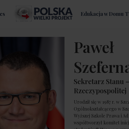
es
Edukacja w Domu T
Paweł
Szefern
Sekretarz Stanu 
Rzeczypospolitej 
Urodził się w 1987 r. w Sz
Ogólnokształcącego w Szc
Wyższej Szkole Prawa i Ad
współtworzył komitet ini