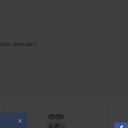
laków chowanie?
Zamknij