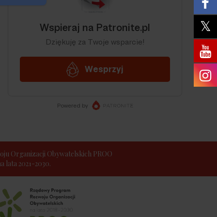
ju Organizacji Obywatelskich PROO
 lata 2021-2030.