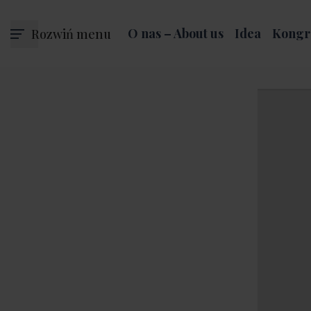
Rozwiń menu
O nas – About us
Idea
Kongr