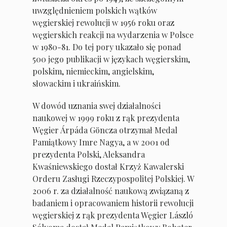
uwzględnieniem polskich wątków
węgierskiej rewolucji w 1956 roku oraz
węgierskich reakcji na wydarzenia w Polsce
w 1980-81. Do tej pory ukazało się ponad
500 jego publikacji w językach węgierskim,
polskim, niemieckim, angielskim,
słowackim i ukraińskim.
W dowód uznania swej działalności
naukowej w 1999 roku z rąk prezydenta
Węgier Árpáda Göncza otrzymał Medal
Pamiątkowy Imre Nagya, a w 2001 od
prezydenta Polski, Aleksandra
Kwaśniewskiego dostał Krzyż Kawalerski
Orderu Zasługi Rzeczypospolitej Polskiej. W
2006 r. za działalność naukową związaną z
badaniem i opracowaniem historii rewolucji
węgierskiej z rąk prezydenta Węgier László