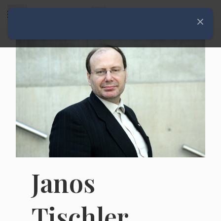
Rozwiń menu
Zamknij
Janos
Tischler