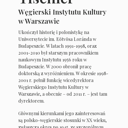
Węgierski Instytutu Kultury
w Warszawie
U
kończył historię i polonistykę na
Uniwersytecie im. Eötvösa Loránda w
Budapeszcie. W latach 1991-1998, oraz
2001-2010 był starszym pracownikiem
naukowym Instytutu 1956 roku w
Budapeszcie. W 2000 obronił pracę
doktorską z wyróżnieniem. W okresie 1998-
2001 r. pełnił funkcję wicedyrektora
Węgierskiego Instytutu Kultury w
Warszawie, a obecnie – od 2011 r. – jest tam
dyrektorem.
Głównymi kierunkami jego zainteresowań
są polsko-węgierskie stosunki w XX wieku,
zwłaszcza okres po 1945, ze szczególnym