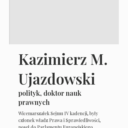
Kazimierz M.
Ujazdowski
polityk, doktor nauk
prawnych
Wicemarszałek Sejmu IV kadencji, były
członek władz Prawa i Sprawiedliwości,
poseł do Parlamentu Europejskiego.