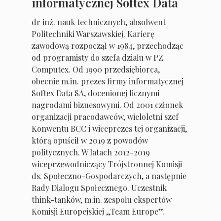
informatycznej Softex Data
dr inż. nauk technicznych, absolwent
Politechniki Warszawskiej. Karierę
zawodową rozpoczął w 1984, przechodząc
od programisty do szefa działu w PZ
Computex. Od 1990 przedsiębiorca,
obecnie m.in. prezes firmy informatycznej
Softex Data SA, docenionej licznymi
nagrodami biznesowymi. Od 2001 członek
organizacji pracodawców, wieloletni szef
Konwentu BCC i wiceprezes tej organizacji,
którą opuścił w 2019 z powodów
politycznych. W latach 2012-2019
wiceprzewodniczący Trójstronnej Komisji
ds. Społeczno-Gospodarczych, a następnie
Rady Dialogu Społecznego. Uczestnik
think-tanków, m.in. zespołu ekspertów
Komisji Europejskiej „Team Europe”.