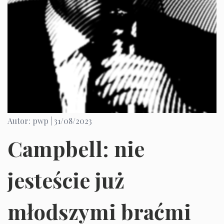
Autor: pwp |
31/08/2023
Campbell: nie
jesteście już
młodszymi braćmi