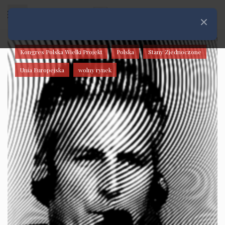
Rozwiń menu
Zamknij
Kongres Polska Wielki Projekt
Polska
Stany Zjednoczone
Unia Europejska
wolny rynek