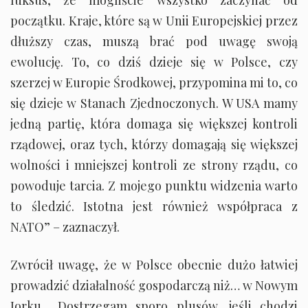
luksus, że mogliście wszystko zaczynać od
początku. Kraje, które są w Unii Europejskiej przez
dłuższy czas, muszą brać pod uwagę swoją
ewolucję. To, co dziś dzieje się w Polsce, czy
szerzej w Europie Środkowej, przypomina mi to, co
się dzieje w Stanach Zjednoczonych. W USA mamy
jedną partię, która domaga się większej kontroli
rządowej, oraz tych, którzy domagają się większej
wolności i mniejszej kontroli ze strony rządu, co
powoduje tarcia. Z mojego punktu widzenia warto
to śledzić. Istotna jest również współpraca z
NATO” – zaznaczył.
Zwrócił uwagę, że w Polsce obecnie dużo łatwiej
prowadzić działalność gospodarczą niż… w Nowym
Jorku. „Dostrzegam sporo plusów, jeśli chodzi