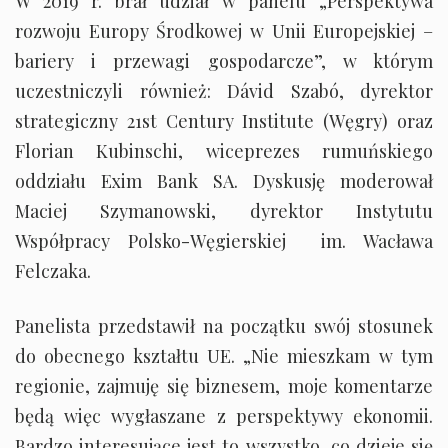
W 2019 r. brał udział w panelu „Perspektywa
rozwoju Europy Środkowej w Unii Europejskiej –
bariery i przewagi gospodarcze”, w którym
uczestniczyli również: Dávid Szabó, dyrektor
strategiczny 21st Century Institute (Węgry) oraz
Florian Kubinschi, wiceprezes rumuńskiego
oddziału Exim Bank SA. Dyskusję moderował
Maciej Szymanowski, dyrektor Instytutu
Współpracy Polsko-Węgierskiej im. Wacława
Felczaka.
Panelista przedstawił na początku swój stosunek
do obecnego kształtu UE. „Nie mieszkam w tym
regionie, zajmuję się biznesem, moje komentarze
będą więc wygłaszane z perspektywy ekonomii.
Bardzo interesujące jest to wszystko, co dzieje się