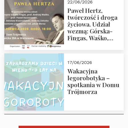
22/06/2026
02.07.2026 r. godz.
Paweł Hertz,
18:00.
twórczość i droga
życiowa. Udział
wezmą: Górska-
Fingas, Waśko,
Kaczorowski,
Krasnodębski,
Załuska, Moroz – 26
17/06/2026
czerwca 2026 r.
Wakacyjna
godz. 18:00 w Domu
legorobotyka –
Trójmorza.
spotkania w Domu
Zapraszamy!
Trójmorza