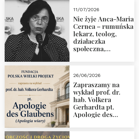
11/07/2026
Nie żyje Anca-Maria
Cernea – rumuńska
lekarz, teolog,
działaczka
społeczna,
uhonorowana
medalem “Odwaga i
wiarygodność”
26/06/2026
przez Fundację
Zapraszamy na
Polska Wielki
wykład prof. dr.
Projekt
hab. Volkera
Gerhardta pt.
Apologie des
Glaubens (Apologia
wiary). Dom
Trójmorza